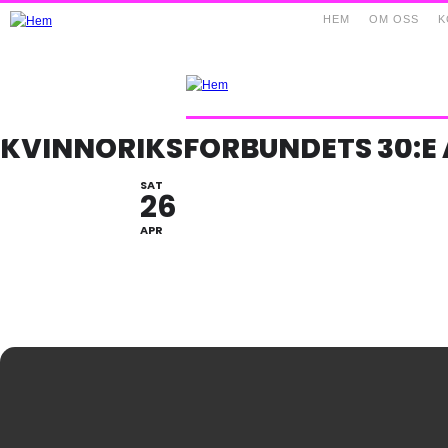
HEM
OM OSS
K
KVINNORIKSFÖRBUNDETS 30:E
SAT
26
APR