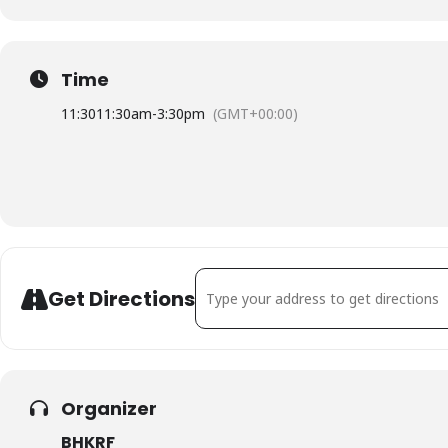
Time
11:30
11:30am
-
3:30pm
(GMT+00:00)
Address - Kvinnoriksförbundets 30:e år
Get Directions
Organizer
BHKRF