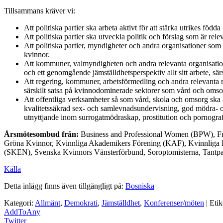
Tillsammans kräver vi:
Att politiska partier ska arbeta aktivt för att stärka utrikes född
Att politiska partier ska utveckla politik och förslag som är rele
Att politiska partier, myndigheter och andra organisationer som s
kvinnor.
Att kommuner, valmyndigheten och andra relevanta organisationer
och ett genomgående jämställdhetsperspektiv allt sitt arbete, särs
Att regering, kommuner, arbetsförmedling och andra relevanta m
särskilt satsa på kvinnodominerade sektorer som vård och omso
Att offentliga verksamheter så som vård, skola och omsorg ska ar
kvalitetssäkrad sex- och samlevnadsundervisning, god mödra- och
utnyttjande inom surrogatmödraskap, prostitution och pornograf
Årsmötesombud från:
Business and Professional Women (BPW), Fr
Gröna Kvinnor, Kvinnliga Akademikers Förening (KAF), Kvinnliga L
(SKEN), Svenska Kvinnors Vänsterförbund, Soroptomisterna, Tantpat
Källa
Detta inlägg finns även tillgängligt på:
Bosniska
Kategori:
Allmänt
,
Demokrati
,
Jämställdhet
,
Konferenser/möten
| Etik
AddToAny
Twitter