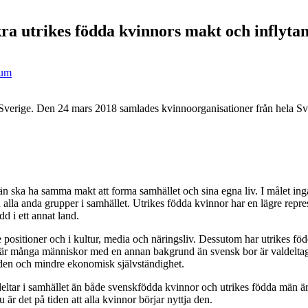
ra utrikes födda kvinnors makt och inflyta
eum
 Sverige. Den 24 mars 2018 samlades kvinnoorganisationer från hela Sver
n ska ha samma makt att forma samhället och sina egna liv. I målet ingår
la anda grupper i samhället. Utrikes födda kvinnor har en lägre represe
d i ett annat land.
positioner och i kultur, media och näringsliv. Dessutom har utrikes föd
 där många människor med en annan bakgrund än svensk bor är valdeltag
aden och mindre ekonomisk självständighet.
deltar i samhället än både svenskfödda kvinnor och utrikes födda män ä
 är det på tiden att alla kvinnor börjar nyttja den.