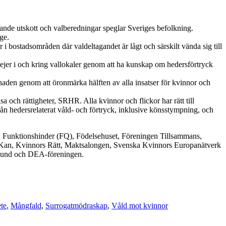
ställande utskott och valberedningar speglar Sveriges befolkning.
ge.
 i bostadsområden där valdeltagandet är lågt och särskilt vända sig till
jejer i och kring vallokaler genom att ha kunskap om hedersförtryck
aden genom att öronmärka hälften av alla insatser för kvinnor och
a och rättigheter, SRHR. Alla kvinnor och flickor har rätt till
rån hedersrelaterat våld- och förtryck, inklusive könsstympning, och
unktionshinder (FQ), Födelsehuset, Föreningen Tillsammans,
Kan, Kvinnors Rätt, Maktsalongen, Svenska Kvinnors Europanätverk
rbund och DEA-föreningen.
ete
,
Mångfald
,
Surrogatmödraskap
,
Våld mot kvinnor