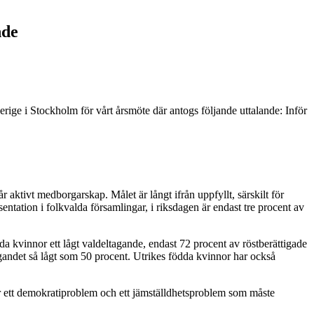
nde
ige i Stockholm för vårt årsmöte där antogs följande uttalande: Inför
 aktivt medborgarskap. Målet är långt ifrån uppfyllt, särskilt för
ntation i folkvalda församlingar, i riksdagen är endast tre procent av
da kvinnor ett lågt valdeltagande, endast 72 procent av röstberättigade
andet så lågt som 50 procent. Utrikes födda kvinnor har också
r ett demokratiproblem och ett jämställdhetsproblem som måste