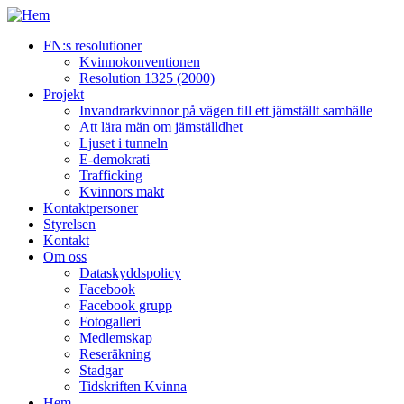
FN:s resolutioner
Kvinnokonventionen
Resolution 1325 (2000)
Projekt
Invandrarkvinnor på vägen till ett jämställt samhälle
Att lära män om jämställdhet
Ljuset i tunneln
E-demokrati
Trafficking
Kvinnors makt
Kontaktpersoner
Styrelsen
Kontakt
Om oss
Dataskyddspolicy
Facebook
Facebook grupp
Fotogalleri
Medlemskap
Reseräkning
Stadgar
Tidskriften Kvinna
Hem