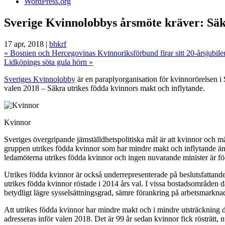
WordPress.org
Sverige Kvinnolobbys årsmöte kräver: Säk
17 apr, 2018 |
bhkrf
«
Bosnien och Hercegovinas Kvinnoriksförbund firar sitt 20-årsjubil
Lidköpings söta gula hörn
»
Sveriges Kvinnolobby
är en paraplyorganisation för kvinnorörelsen i
valen 2018 – Säkra utrikes födda kvinnors makt och inflytande.
Kvinnor
Sveriges övergripande jämställdhetspolitiska mål är att kvinnor och mä
gruppen utrikes födda kvinnor som har mindre makt och inflytande än al
ledamöterna utrikes födda kvinnor och ingen nuvarande minister är föd
Utrikes födda kvinnor är också underrepresenterade på beslutsfattande 
utrikes födda kvinnor röstade i 2014 års val. I vissa bostadsområden
betydligt lägre sysselsättningsgrad, sämre förankring på arbetsmarkn
Att utrikes födda kvinnor har mindre makt och i mindre utsträckning 
adresseras inför valen 2018. Det är 99 år sedan kvinnor fick rösträtt, nu