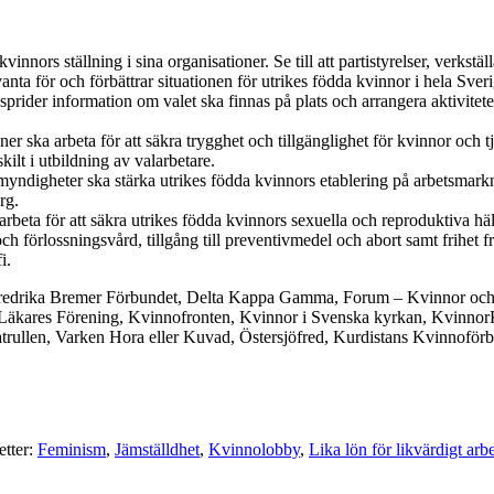
a kvinnors ställning i sina organisationer. Se till att partistyrelser, verk
vanta för och förbättrar situationen för utrikes födda kvinnor i hela Sveri
prider information om valet ska finnas på plats och arrangera aktiviteter
 ska arbeta för att säkra trygghet och tillgänglighet för kvinnor och t
kilt i utbildning av valarbetare.
yndigheter ska stärka utrikes födda kvinnors etablering på arbetsmarkn
rg.
beta för att säkra utrikes födda kvinnors sexuella och reproduktiva häls
 förlossningsvård, tillgång till preventivmedel och abort samt frihet f
i.
edrika Bremer Förbundet, Delta Kappa Gamma, Forum – Kvinnor och F
äkares Förening, Kvinnofronten, Kvinnor i Svenska kyrkan, Kvinnor
rullen, Varken Hora eller Kuvad, Östersjöfred, Kurdistans Kvinnofö
etter:
Feminism
,
Jämställdhet
,
Kvinnolobby
,
Lika lön för likvärdigt arb