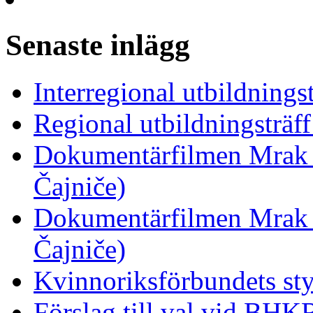
Senaste inlägg
Interregional utbildnings
Regional utbildningsträf
Dokumentärfilmen Mrak 
Čajniče)
Dokumentärfilmen Mrak 
Čajniče)
Kvinnoriksförbundets st
Förslag till val vid BHK