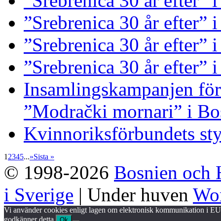
”Srebrenica 30 år efter”
”Srebrenica 30 år efter” i
”Srebrenica 30 år efter” 
”Srebrenica 30 år efter” 
Insamlingskampanjen för 
”Modrački mornari” i Bo
Kvinnoriksförbundets st
1
2
3
4
5
...
»
Sista »
© 1998-2026
Bosnien och 
i Sverige
| Under huven
Wor
Vi använder cookies enligt lagen om elektronisk kommunikation i EU.
godkänner detta.
Ok