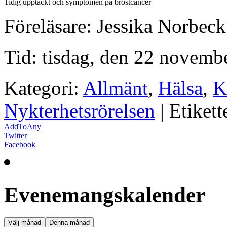
Tidig upptäckt och symptomen på bröstcancer
Föreläsare: Jessika Norbeck
Tid: tisdag, den 22 novemb
Kategori:
Allmänt
,
Hälsa
,
K
Nykterhetsrörelsen
| Etikett
AddToAny
Twitter
Facebook
Evenemangskalender
Välj månad
Denna månad