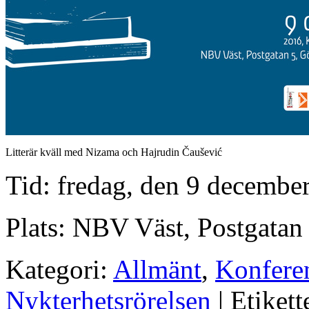
Litterär kväll med Nizama och Hajrudin Čaušević
Tid: fredag, den 9 december
Plats: NBV Väst, Postgatan
Kategori:
Allmänt
,
Konfere
Nykterhetsrörelsen
| Etikett