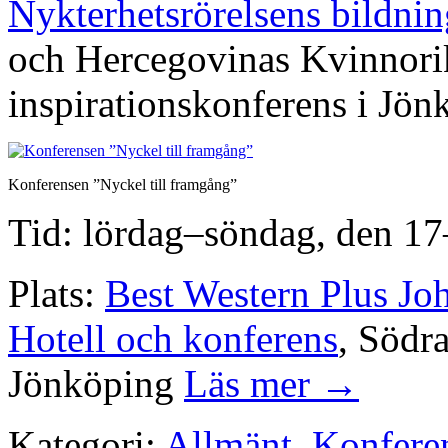
Nykterhetsrörelsens bildn
och Hercegovinas Kvinnori
inspirationskonferens i Jön
Konferensen ”Nyckel till framgång”
Tid: lördag–söndag, den 1
Plats:
Best Western Plus Jo
Hotell och konferens
, Södr
Jönköping
Läs mer →
Kategori:
Allmänt
,
Konfere