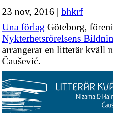
23 nov, 2016 |
bhkrf
Una förlag
Göteborg, fören
Nykterhetsrörelsens Bildn
arrangerar en litterär kväl
Čaušević.