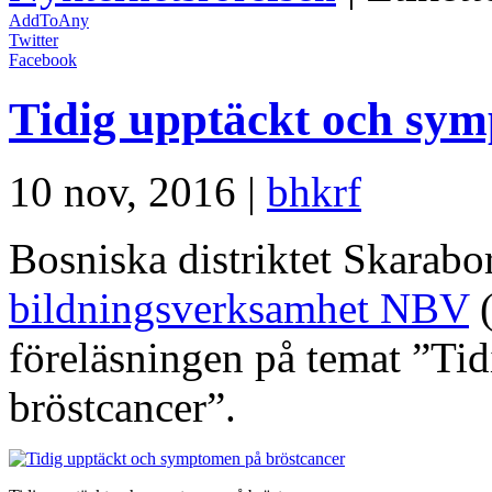
AddToAny
Twitter
Facebook
Tidig upptäckt och sy
10 nov, 2016 |
bhkrf
Bosniska distriktet Skarab
bildningsverksamhet NBV
föreläsningen på temat ”Ti
bröstcancer”.