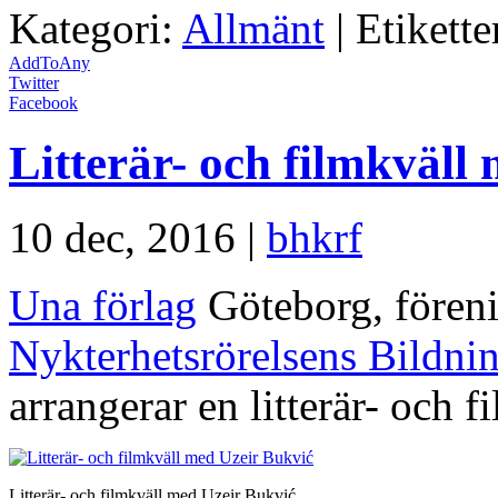
Kategori:
Allmänt
| Etikette
AddToAny
Twitter
Facebook
Litterär- och filmkväll
10 dec, 2016 |
bhkrf
Una förlag
Göteborg, fören
Nykterhetsrörelsens Bildn
arrangerar en litterär- och 
Litterär- och filmkväll med Uzeir Bukvić