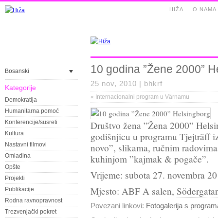
HIŽA
O NAMA
10 godina ”Žene 2000” H
Bosanski
25 nov, 2010 |
bhkrf
Kategorije
«
Internacionalni program u Värnamu
Demokratija
Humanitarna pomoć
Konferencije/susreti
Društvo žena ”Žena 2000” Helsin
Kultura
godišnjicu u programu Tjejträff i
Nastavni filmovi
novo”, slikama, ručnim radovima,
Omladina
kuhinjom ”kajmak & pogače”.
Opšte
Vrijeme: subota 27. novembra 20
Projekti
Mjesto: ABF A salen,
Södergatan
Publikacije
Rodna ravnopravnost
Povezani linkovi:
Fotogalerija s program
Trezvenjački pokret