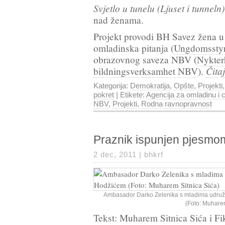
Svjetlo u tunelu (Ljuset i tunneln)
nad ženama.
Projekt provodi BH Savez žena u
omladinska pitanja (
Ungdomsstyr
obrazovnog saveza NBV (
Nykter
Čita
bildningsverksamhet NBV
).
Kategorija:
Demokratija
,
Opšte
,
Projekti
pokret
| Etikete:
Agencija za omladinu i c
NBV
,
Projekti
,
Rodna ravnopravnost
Praznik ispunjen pjesmom
2 dec, 2011 |
bhkrf
Ambasador Darko Zelenika s mladima udruž
(Foto: Muharem
Tekst: Muharem Sitnica Sića i Fi