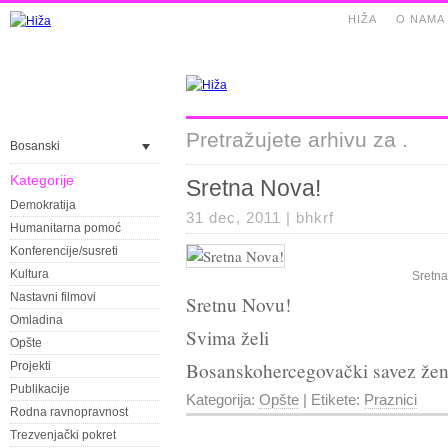
HIŽA
O NAMA
Pretražujete arhivu za .
Bosanski
Kategorije
Sretna Nova!
Demokratija
31 dec, 2011 |
bhkrf
Humanitarna pomoć
Konferencije/susreti
Kultura
Sretna
Nastavni filmovi
Sretnu Novu!
Omladina
Svima želi
Opšte
Bosanskohercegovački savez žen
Projekti
Publikacije
Kategorija:
Opšte
| Etikete:
Praznici
Rodna ravnopravnost
Trezvenjački pokret