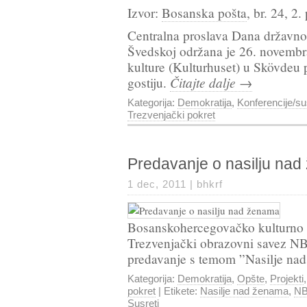
Izvor:
Bosanska pošta
, br. 24, 2.
Centralna proslava Dana državno
Švedskoj održana je 26. novembr
kulture (Kulturhuset) u Skövdeu 
Čitajte dalje →
gostiju.
Kategorija:
Demokratija
,
Konferencije/su
Trezvenjački pokret
Predavanje o nasilju na
1 dec, 2011 |
bhkrf
Bosanskohercegovačko kulturno 
Trezvenjački obrazovni savez N
predavanje s temom ”Nasilje na
Kategorija:
Demokratija
,
Opšte
,
Projekti
pokret
| Etikete:
Nasilje nad ženama
,
N
Susreti