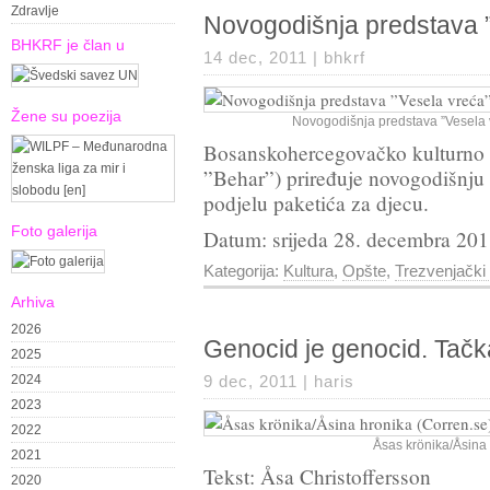
Zdravlje
Novogodišnja predstava 
BHKRF je član u
14 dec, 2011 |
bhkrf
Žene su poezija
Novogodišnja predstava ”Vesela v
Bosanskohercegovačko kulturno 
”Behar”) priređuje novogodišnju 
podjelu paketića za djecu.
Foto galerija
Datum: srijeda 28. decembra 20
Kategorija:
Kultura
,
Opšte
,
Trezvenjački
Arhiva
2026
Genocid je genocid. Tačk
2025
2024
9 dec, 2011 |
haris
2023
2022
Åsas krönika/Åsina 
2021
Tekst: Åsa Christoffersson
2020