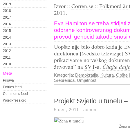
2019
Izvor ::
Corren.se
::
Folkmord är 
2018
2011.
2017
Eva Hamilton se treba stidjeti
2016
odbrane kontroverznog dokume
2015
provodi genocid takođe snosi 
2014
2013
Uopšte nije bilo dobro kada je E
2012
direktorica [švedske televizije]
S
2011
prikazivanje norveškog dokumenta
2010
Čitajte dal
žrtvovan” na
SVT
-u.
Meta
Kategorija:
Demokratija
,
Kultura
,
Opšte
|
Srebrenica
,
Umjetnost
Prijava
Entries feed
Comments feed
Projekt Svjetlo u tunelu – 
WordPress.org
5 dec, 2011 |
admin
Žena u