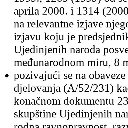
aprila 2000. i 1314 (2000
na relevantne izjave njeg
izjavu koju je predsjed
Ujedinjenih naroda posv
međunarodnom miru, 8 m
pozivajući se na obaveze 
djelovanja (A/52/231) ka
konačnom dokumentu 23.
skupštine Ujedinjenih n
rodna ravnopravnost, razv