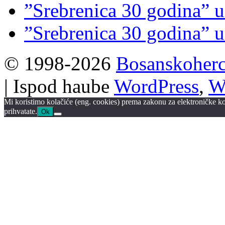
”Srebrenica 30 godina” 
”Srebrenica 30 godina”
© 1998-2026
Bosanskoherc
| Ispod haube
WordPress
,
W
Mi koristimo kolačiće (eng. cookies) prema zakonu za elektroničke ko
prihvatate.
Ok