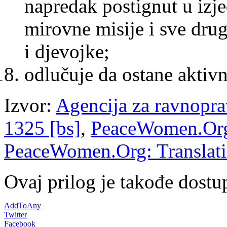
napredak postignut u izj
mirovne misije i sve drug
i djevojke;
odlučuje da ostane aktivn
Izvor:
Agencija za ravnopra
1325 [bs]
,
PeaceWomen.Org:
PeaceWomen.Org: Translatio
Ovaj prilog je takođe dostu
AddToAny
Twitter
Facebook