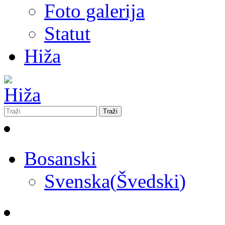
Foto galerija
Statut
Hiža
Bosanski
Svenska
(
Švedski
)