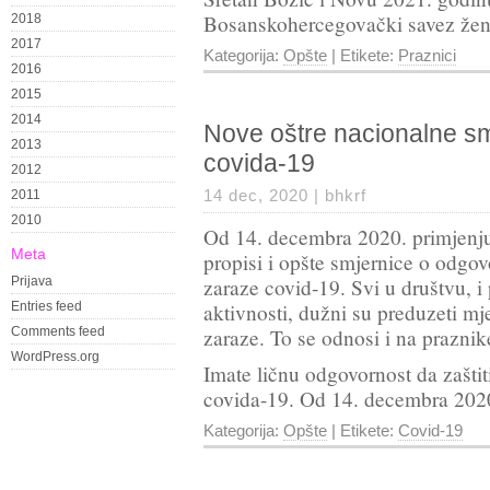
Bosanskohercegovački savez žen
2018
2017
Kategorija:
Opšte
| Etikete:
Praznici
2016
2015
2014
Nove oštre nacionalne s
2013
covida-19
2012
14 dec, 2020 |
bhkrf
2011
2010
Od 14. decembra 2020. primjenjuj
Meta
propisi i opšte smjernice o odgov
Prijava
zaraze covid-19. Svi u društvu, i
Entries feed
aktivnosti, dužni su preduzeti mj
Comments feed
zaraze. To se odnosi i na praznik
WordPress.org
Imate ličnu odgovornost da zaštiti
covida-19. Od 14. decembra 2020
Kategorija:
Opšte
| Etikete:
Covid-19