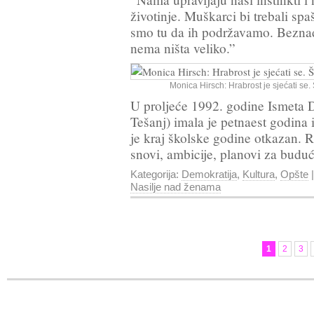
životinje. Muškarci bi trebali spaš
smo tu da ih podržavamo. Beznad
nema ništa veliko.”
Monica Hirsch: Hrabrost je sjećati se.
U proljeće 1992. godine Ismeta D
Tešanj) imala je petnaest godina i 
je kraj školske godine otkazan. Ra
snovi, ambicije, planovi za budu
Kategorija:
Demokratija
,
Kultura
,
Opšte
|
Nasilje nad ženama
1
2
3