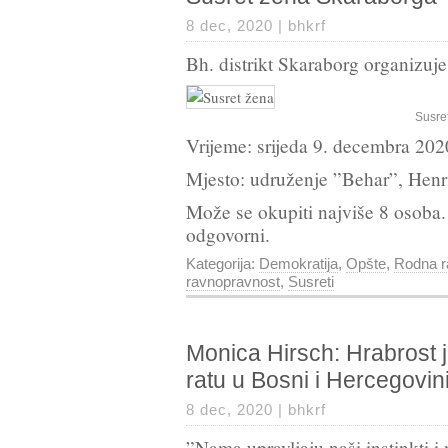
8 dec, 2020 |
bhkrf
Bh. distrikt Skaraborg organizuj
Susre
Vrijeme: srijeda 9. decembra 202
Mjesto: udruženje ”Behar”, Henr
Može se okupiti najviše 8 osoba. 
odgovorni.
Kategorija:
Demokratija
,
Opšte
,
Rodna r
ravnopravnost
,
Susreti
Monica Hirsch: Hrabrost j
ratu u Bosni i Hercegovin
8 dec, 2020 |
bhkrf
”Nama upravljaju naši instinkti i