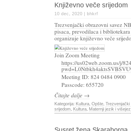
Književno veče srijedom
10 dec, 2020 |
bhkrf
Trezvenjački obrazovni savez N
pisaca, prevodilaca i bibliotek
organizuje književno veče srije
Join Zoom Meeting
https://us02web.zoom.us/j/8
pwd=L0Ntbkh4aktsSVBSV
Meeting ID: 824 0484 0900
Passcode: 655720
Čitajte dalje →
Kategorija:
Kultura
,
Opšte
,
Trezvenjački
srijedom
,
Kultura
,
Maternji jezik i višeje
Susret žena Skaraborga