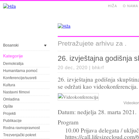
HIŽA
O NAMA
Pretražujete arhivu za .
Bosanski
Kategorije
26. izvještajna godišnja 
Demokratija
20 dec, 2020 |
bhkrf
Humanitarna pomoć
26. izvještajna godišnja skupšti
Konferencije/susreti
se održati kao videokonferencija.
Kultura
Nastavni filmovi
Omladina
Videokon
Opšte
Datum: nedjelja 28. marta 2021.
Projekti
Program
Publikacije
Rodna ravnopravnost
10.00 Prijava delegata / uključ
Trezvenjački pokret
https://call.lifesizecloud.com