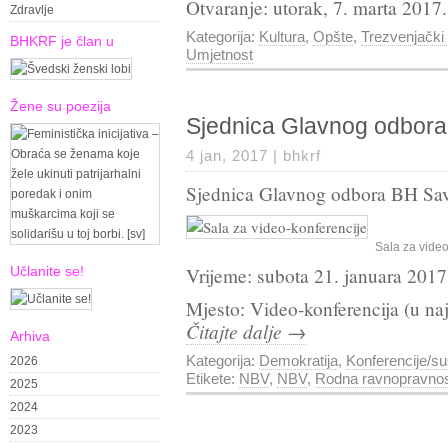
Otvaranje: utorak, 7. marta 2017
Zdravlje
Kategorija:
Kultura
,
Opšte
,
Trezvenjački
BHKRF je član u
Umjetnost
Žene su poezija
Sjednica Glavnog odbora
4 jan, 2017 |
bhkrf
Sjednica Glavnog odbora BH Sav
Sala za video
Učlanite se!
Vrijeme: subota 21. januara 2017
Mjesto: Video-konferencija (u na
Čitajte dalje →
Arhiva
Kategorija:
Demokratija
,
Konferencije/su
2026
Etikete:
NBV
,
NBV
,
Rodna ravnopravno
2025
2024
2023