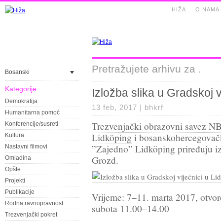
HIŽA
O NAMA
Pretražujete arhivu za .
Bosanski
Kategorije
Izložba slika u Gradskoj v
Demokratija
13 feb, 2017 |
bhkrf
Humanitarna pomoć
Trezvenjački obrazovni savez N
Konferencije/susreti
Lidköping
i bosanskohercegovačk
Kultura
”Zajedno” Lidköping priređuju iz
Nastavni filmovi
Grozd.
Omladina
Opšte
Projekti
Publikacije
Vrijeme: 7–11. marta 2017, otvo
Rodna ravnopravnost
subota 11.00–14.00
Trezvenjački pokret