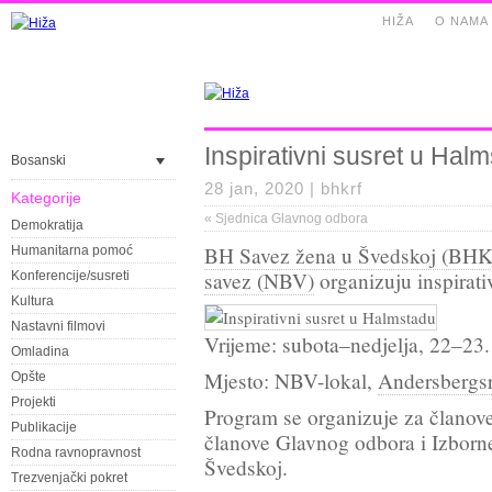
HIŽA
O NAMA
Inspirativni susret u Hal
Bosanski
28 jan, 2020 |
bhkrf
Kategorije
«
Sjednica Glavnog odbora
Demokratija
BH Savez žena u Švedskoj (BH
Humanitarna pomoć
savez (NBV)
organizuju inspirati
Konferencije/susreti
Kultura
Nastavni filmovi
Vrijeme: subota–nedjelja, 22–23.
Omladina
Mjesto: NBV-lokal,
Andersbergsr
Opšte
Projekti
Program se organizuje za članov
Publikacije
članove Glavnog odbora i Izborn
Rodna ravnopravnost
Švedskoj.
Trezvenjački pokret