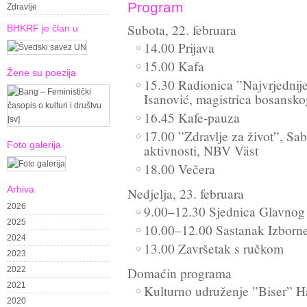
Program
Zdravlje
Subota, 22. februara
BHKRF je član u
14.00 Prijava
15.00 Kafa
Žene su poezija
15.30 Radionica ”Najvrjednije
Isanović, magistrica bosansko
16.45 Kafe-pauza
17.00 ”Zdravlje za život”, Sa
Foto galerija
aktivnosti, NBV Väst
18.00 Večera
Arhiva
Nedjelja, 23. februara
2026
9.00–12.30 Sjednica Glavnog
2025
10.00–12.00 Sastanak Izborne
2024
13.00 Završetak s ručkom
2023
2022
Domaćin programa
2021
Kulturno udruženje ”Biser” H
2020