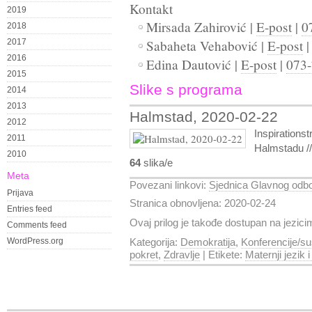
Kontakt
2019
Mirsada Zahirović |
E-post
|
0
2018
2017
Sabaheta Vehabović |
E-post
2016
Edina Dautović |
E-post
|
073-
2015
Slike s programa
2014
2013
Halmstad, 2020-02-22
2012
Inspirationst
2011
Halmstadu //
2010
64
slika/e
Meta
Povezani linkovi:
Sjednica Glavnog odb
Prijava
Stranica obnovljena: 2020-02-24
Entries feed
Ovaj prilog je takođe dostupan na jezic
Comments feed
WordPress.org
Kategorija:
Demokratija
,
Konferencije/su
pokret
,
Zdravlje
| Etikete:
Maternji jezik 