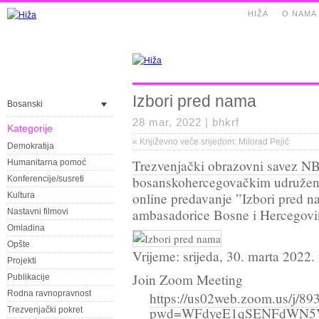
HIŽA
O NAMA
Izbori pred nama
Bosanski
28 mar, 2022 |
bhkrf
Kategorije
«
Književno veče srijedom: Milorad Pejić
Demokratija
Trezvenjački obrazovni savez N
Humanitarna pomoć
bosanskohercegovačkim udruženj
Konferencije/susreti
online predavanje ”Izbori pred n
Kultura
ambasadorice Bosne i Hercegovin
Nastavni filmovi
Omladina
Opšte
Vrijeme: srijeda, 30. marta 2022.
Projekti
Join Zoom Meeting
Publikacije
Rodna ravnopravnost
https://us02web.zoom.us/j/8
pwd=WFdyeE1qSENFdWN5
Trezvenjački pokret