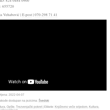
ID: 824 0484 0900
e: 655720
ta Vehabović |
E-post
|
070-298 71 41
vljena: 2022-04-07
 takođe dostupan na jezicima:
Švedski
tura
,
Opšte
,
Trezvenjački pokret
| Etikete:
Književno veče srijedom
,
Kultura
,