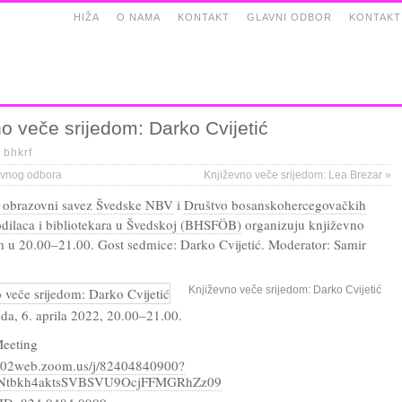
HIŽA
O NAMA
KONTAKT
GLAVNI ODBOR
KONTAKT
o veče srijedom: Darko Cvijetić
|
bhkrf
avnog odbora
Književno veče srijedom: Lea Brezar
»
i obrazovni savez Švedske NBV
i
Društvo bosanskohercegovačkih
odilaca i bibliotekara u Švedskoj (BHSFÖB)
organizuju književno
m u 20.00–21.00. Gost sedmice: Darko Cvijetić. Moderator: Samir
Književno veče srijedom: Darko Cvijetić
eda, 6. aprila 2022, 20.00–21.00.
eeting
us02web.zoom.us/j/82404840900?
Ntbkh4aktsSVBSVU9OcjFFMGRhZz09