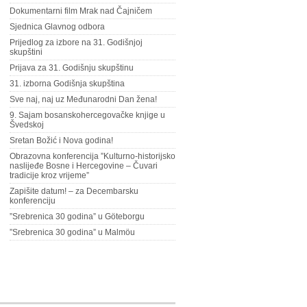
Dokumentarni film Mrak nad Čajničem
Sjednica Glavnog odbora
Prijedlog za izbore na 31. Godišnjoj
skupštini
Prijava za 31. Godišnju skupštinu
31. izborna Godišnja skupština
Sve naj, naj uz Međunarodni Dan žena!
9. Sajam bosanskohercegovačke knjige u
Švedskoj
Sretan Božić i Nova godina!
Obrazovna konferencija ”Kulturno-historijsko
naslijeđe Bosne i Hercegovine – Čuvari
tradicije kroz vrijeme”
Zapišite datum! – za Decembarsku
konferenciju
”Srebrenica 30 godina” u Göteborgu
”Srebrenica 30 godina” u Malmöu