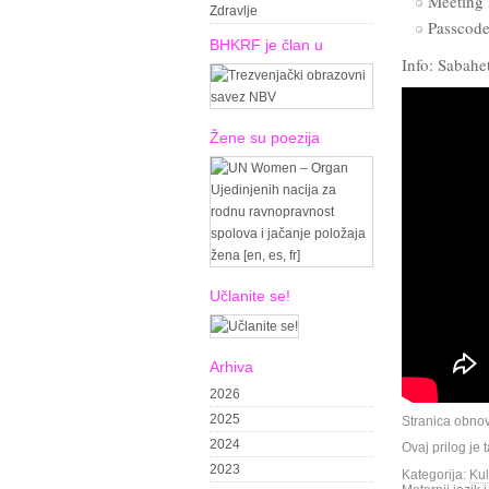
Meeting 
Zdravlje
Passcod
BHKRF je član u
Info: Sabahe
Žene su poezija
Učlanite se!
Arhiva
2026
2025
Stranica obno
2024
Ovaj prilog je
2023
Kategorija:
Kul