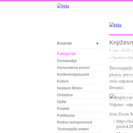
Književn
Bosanski
5 apr, 2022 
Kategorije
«
Sjednica Gl
Demokratija
Trezvenjačk
Humanitarna pomoć
pisaca, prev
Konferencije/susreti
veče srijedo
Kultura
Deumić.
Nastavni filmovi
Omladina
Opšte
Vrijeme: srij
Projekti
Join Zoom M
Publikacije
https://
Rodna ravnopravnost
pwd=L0
Trezvenjački pokret