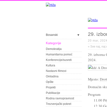
29. izbo
Bosanski
20 mar, 202
Kategorije
«
Sve naj, naj
Demokratija
29. izborna 
Humanitarna pomoć
2024.
Konferencije/susreti
Kultura
Nastavni filmovi
Omladina
Mjesto:
Drot
Opšte
Domaćin sku
Projekti
Publikacije
Program
Rodna ravnopravnost
11.00 Pr
Trezvenjački pokret
12.30 Go