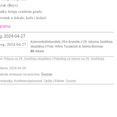
čak (Roys)
atka šetnja centrom grada
ratak u lokale, kafa i kolači
ograma
g, 2024-04-27
Kvinnoriksförbundets 29:e årsmöte // 29. izborna Godišnja
skupština // Foto: HAris Tucaković & Selma Borovac
60
slika/e
vi:
Prijava za 29. Godišnju skupštinu
|
Prijedlog za izbore na 29. Godišnjoj
vljena: 2024-04-29
 takođe dostupan na jezicima:
Švedski
okratija
,
Konferencije/susreti
,
Opšte
| Etikete:
Susreti