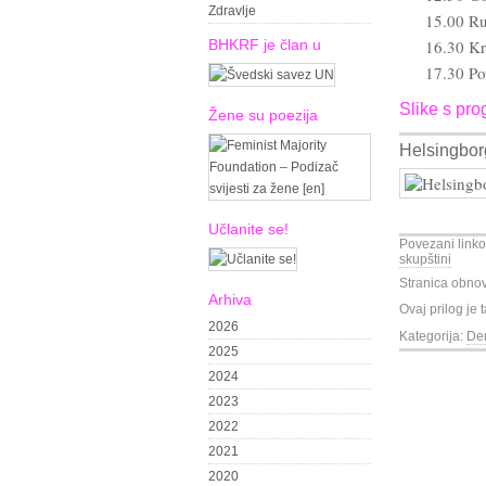
Zdravlje
15.00 Ru
BHKRF je član u
16.30 Kr
17.30 Pov
Slike s pr
Žene su poezija
Helsingbor
Učlanite se!
Povezani linko
skupštini
Stranica obno
Arhiva
Ovaj prilog je
2026
Kategorija:
Dem
2025
2024
2023
2022
2021
2020