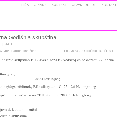
HIŽA
O NAMA
KONTAKT
GLAVNI ODBOR
KONTAKT
rna Godišnja skupština
4 |
bhkrf
 uz Međunarodni dan žena!
Prijava za 29. Godišnju skupštinu
»
Godišnja skupština BH Saveza žena u Švedskoj će se održati 27. aprila
Idé A Drottninghög
tninghögs bibliotek, Blåkullagatan 4C, 254 26 Helsingborg
pštine je društvo žena ”BH Kvinnor 2000” Helsingborg.
ijava delegata i doručak
dišnja skupština