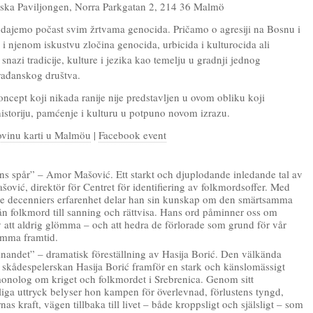
iska Paviljongen, Norra Parkgatan 2, 214 36 Malmö
odajemo počast svim žrtvama genocida. Pričamo o agresiji na Bosnu i
i njenom iskustvu zločina genocida, urbicida i kulturocida ali
snazi tradicije, kulture i jezika kao temelju u gradnji jednog
ađanskog društva.
oncept koji nikada ranije nije predstavljen u ovom obliku koji
historiju, pamćenje i kulturu u potpuno novom izrazu.
ovinu karti u Malmöu
|
Facebook event
s spår” – Amor Mašović. Ett starkt och djuplodande inledande tal av
ović, direktör för Centret för identifiering av folkmordsoffer. Med
re decenniers erfarenhet delar han sin kunskap om den smärtsamma
ån folkmord till sanning och rättvisa. Hans ord påminner oss om
v att aldrig glömma – och att hedra de förlorade som grund för vår
mma framtid.
andet” – dramatisk föreställning av Hasija Borić. Den välkända
 skådespelerskan Hasija Borić framför en stark och känslomässigt
onolog om kriget och folkmordet i Srebrenica. Genom sitt
liga uttryck belyser hon kampen för överlevnad, förlustens tyngd,
s kraft, vägen tillbaka till livet – både kroppsligt och själsligt – som