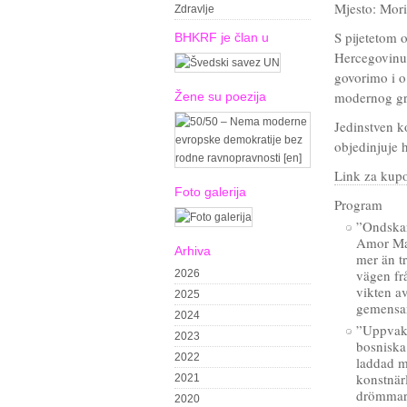
Mjesto: Mor
Zdravlje
S pijetetom 
BHKRF je član u
Hercegovinu 
govorimo i o 
modernog gr
Žene su poezija
Jedinstven k
objedinjuje 
Link za kup
Foto galerija
Program
”Ondskan
Amor Maš
Arhiva
mer än t
vägen fr
2026
vikten a
2025
gemensa
2024
”Uppvakn
2023
bosniska
2022
laddad m
konstnär
2021
drömmarna
2020