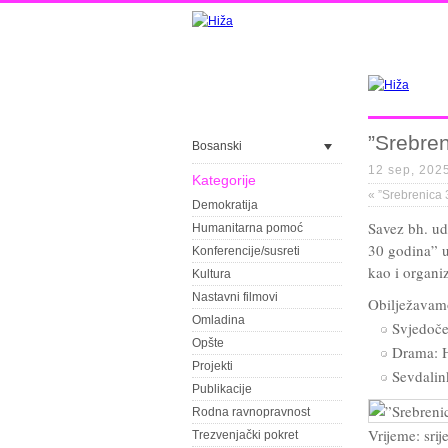
”Srebre
Bosanski
12 sep, 202
Kategorije
«
”Srebrenica 
Demokratija
Savez bh. u
Humanitarna pomoć
30 godina” u
Konferencije/susreti
kao i organ
Kultura
Nastavni filmovi
Obilježavamo 
Omladina
Svjedoč
Opšte
Drama: H
Projekti
Sevdalin
Publikacije
Rodna ravnopravnost
Vrijeme: sri
Trezvenjački pokret