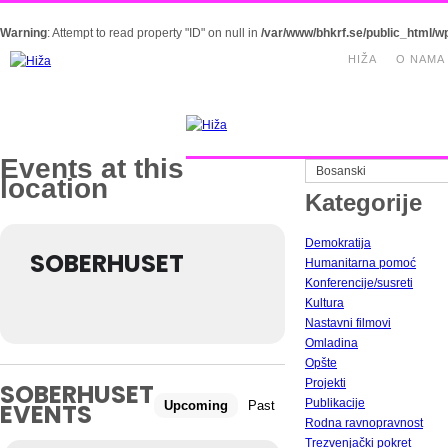
Warning
: Attempt to read property "ID" on null in
/var/www/bhkrf.se/public_html/w
HIŽA
O NAMA
Events at this
Bosanski
location
Kategorije
Demokratija
SOBERHUSET
Humanitarna pomoć
Konferencije/susreti
Kultura
Nastavni filmovi
Omladina
Opšte
Projekti
SOBERHUSET
Publikacije
Upcoming
Past
EVENTS
Rodna ravnopravnost
Trezvenjački pokret