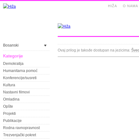
HIŽA
O NAMA
Bosanski
Ovaj prilog je takođe dostupan na jezicima:
Šved
Kategorije
Demokratija
Humanitarna pomoć
Konferencije/susreti
Kultura
Nastavni filmovi
Omladina
Opšte
Projekti
Publikacije
Rodna ravnopravnost
Trezvenjački pokret