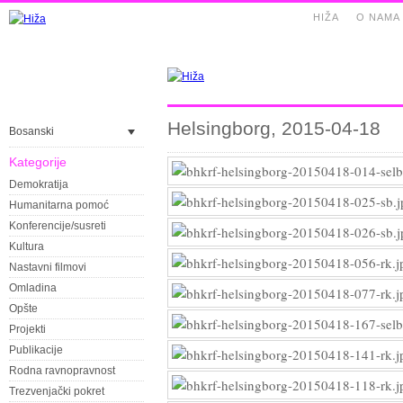
HIŽA
O NAMA
Helsingborg, 2015-04-18
Bosanski
Kategorije
Demokratija
Humanitarna pomoć
Konferencije/susreti
Kultura
Nastavni filmovi
Omladina
Opšte
Projekti
Publikacije
Rodna ravnopravnost
Trezvenjački pokret