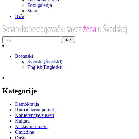
Foto galerija
Statut
Hiža
Bosanski
Svenska
(
Švedski
)
English
(
Engleski
)
Kategorije
Demokratija
Humanitarna pomoć
Konferencije/susreti
Kultura
Nastavni filmovi
Omladina
Opšte