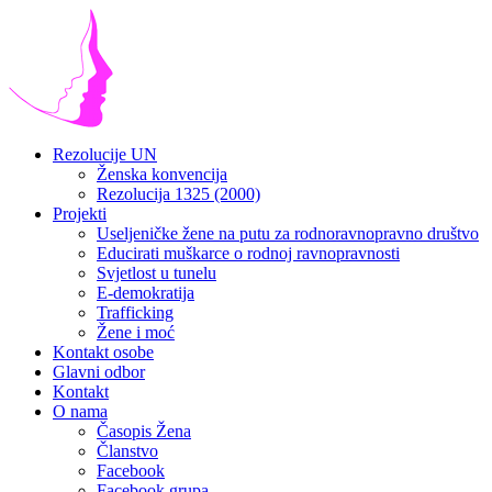
Rezolucije UN
Ženska konvencija
Rezolucija 1325 (2000)
Projekti
Useljeničke žene na putu za rodnoravnopravno društvo
Educirati muškarce o rodnoj ravnopravnosti
Svjetlost u tunelu
E-demokratija
Trafficking
Žene i moć
Kontakt osobe
Glavni odbor
Kontakt
O nama
Časopis Žena
Članstvo
Facebook
Facebook grupa