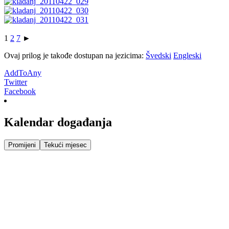
1
2
7
►
Ovaj prilog je takođe dostupan na jezicima:
Švedski
Engleski
AddToAny
Twitter
Facebook
Kalendar događanja
Promijeni
Tekući mjesec