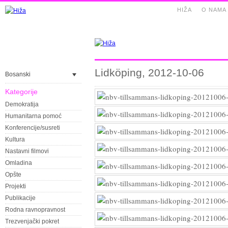
HIŽA
O NAMA
Lidköping, 2012-10-06
Bosanski
Kategorije
Demokratija
Humanitarna pomoć
Konferencije/susreti
Kultura
Nastavni filmovi
Omladina
Opšte
Projekti
Publikacije
Rodna ravnopravnost
Trezvenjački pokret