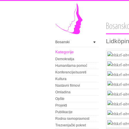
Lidköpi
Bosanski
Kategorije
Demokratija
Humanitarna pomoć
Konferencije/susreti
Kultura
Nastavni filmovi
Omladina
Opšte
Projekti
Publikacije
Rodna ravnopravnost
Trezvenjački pokret