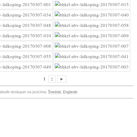
1
2
►
 takođe dostupan na jezicima:
Švedski
Engleski