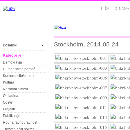
HIŽA
O NAMA
Stockholm, 2014-05-24
Bosanski
Kategorije
Demokratija
Humanitarna pomoć
Konferencije/susreti
Kultura
Nastavni filmovi
Omladina
Opšte
Projekti
Publikacije
Rodna ravnopravnost
Trezvenjački pokret