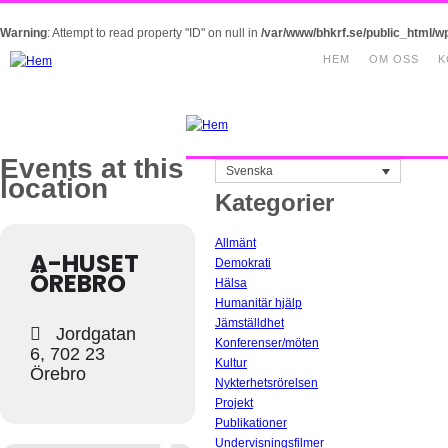
Warning
: Attempt to read property "ID" on null in
/var/www/bhkrf.se/public_html/w
HEM
OM OSS
K
Events at this
Svenska
location
Kategorier
Allmänt
A-HUSET
Demokrati
ÖREBRO
Hälsa
Humanitär hjälp
Jämställdhet
Jordgatan
Konferenser/möten
6, 702 23
Kultur
Örebro
Nykterhetsrörelsen
Projekt
Publikationer
Undervisningsfilmer