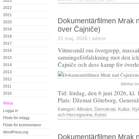
2023
2022
2021
Dokumentärfilmen Mrak 
2020
över Čajniče)
2019
2018
31 maj, 2026 |
admin
2017
Vittnesmål om övergrepp, massak
2016
sanningsförfalskning mot den ick
2015
Čajniče och dess kamp för överl
2014
2013
2012
(Mörker öv
2011
Tid: lördag, den 6 juni 2026, kl.
2010
Plats: Džemat Göteborg, Genera
Meta
Kategori:
Allmänt
,
Demokrati
,
Kultur
,
Nyk
Logga in
och Hercegovina
,
Konst
Flöde för inlägg
Flöde för kommentarer
WordPress.org
Dokumentärfilmen Mrak 