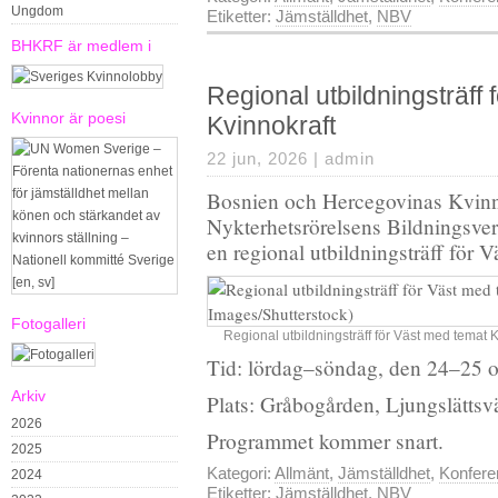
Ungdom
Etiketter:
Jämställdhet
,
NBV
BHKRF är medlem i
Regional utbildningsträff
Kvinnor är poesi
Kvinnokraft
22 jun, 2026 |
admin
Bosnien och Hercegovinas Kvinn
Nykterhetsrörelsens Bildningsve
en regional utbildningsträff för 
Fotogalleri
Regional utbildningsträff för Väst med temat K
Tid: lördag–söndag, den 24–25 
Arkiv
Plats: Gråbogården, Ljungslätts
2026
Programmet kommer snart.
2025
Kategori:
Allmänt
,
Jämställdhet
,
Konfere
2024
Etiketter:
Jämställdhet
,
NBV