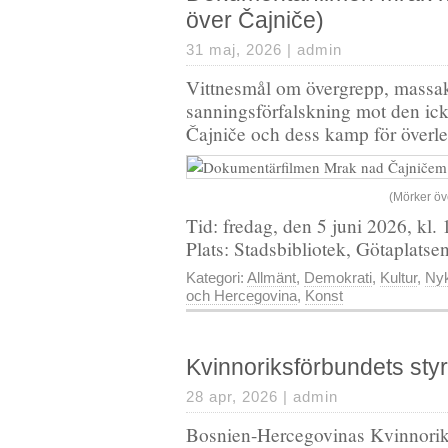
över Čajniče)
31 maj, 2026 |
admin
Vittnesmål om övergrepp, massak
sanningsförfalskning mot den ick
Čajniče och dess kamp för överl
(Mörker öv
Tid: fredag, den 5 juni 2026, kl.
Plats: Stadsbibliotek, Götaplats
Kategori:
Allmänt
,
Demokrati
,
Kultur
,
Nyk
och Hercegovina
,
Konst
Kvinnoriksförbundets sty
28 apr, 2026 |
admin
Bosnien-Hercegovinas Kvinnorik