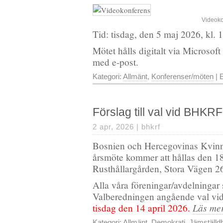
Videoko
Tid: tisdag, den 5 maj 2026, kl. 
Mötet hålls digitalt via Microso
med e-post.
Kategori:
Allmänt
,
Konferenser/möten
| E
Förslag till val vid BHKR
2 apr, 2026 |
bhkrf
Bosnien och Hercegovinas Kvinno
årsmöte kommer att hållas den 18
Rusthållargården, Stora Vägen 26
Alla våra föreningar/avdelningar s
Valberedningen angående val v
Läs me
tisdag den 14 april 2026.
Kategori:
Allmänt
,
Demokrati
,
Jämställd