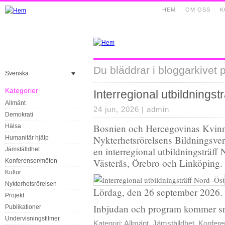
HEM
OM OSS
K
Du bläddrar i bloggarkivet p
Svenska
Kategorier
Interregional utbildningst
Allmänt
24 jun, 2026 |
admin
Demokrati
Bosnien och Hercegovinas Kvinn
Hälsa
Nykterhetsrörelsens Bildningsve
Humanitär hjälp
en interregional utbildningsträff
Jämställdhet
Västerås, Örebro och Linköping.
Konferenser/möten
Kultur
Nykterhetsrörelsen
Lördag, den 26 september 2026. 
Projekt
Inbjudan och program kommer sn
Publikationer
Undervisningsfilmer
Kategori:
Allmänt
,
Jämställdhet
,
Konfere