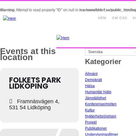
Warning
: Attempt to read property "ID" on null in
/var/www/bhkrf.se/public_html/w
HEM
OM OSS
K
Events at this
Svenska
location
Kategorier
Allmänt
FOLKETS PARK
Demokrati
LIDKÖPING
Hälsa
Humanitär hjälp
Jämställdhet
Framnäsvägen 4,
Konferenser/möten
531 54 Lidköping
Kultur
Nykterhetsrörelsen
Projekt
Publikationer
Undervisningsfilmer