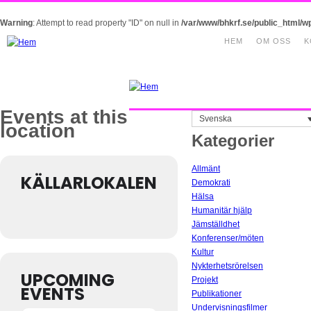
Warning
: Attempt to read property "ID" on null in
/var/www/bhkrf.se/public_html/w
HEM
OM OSS
K
Events at this
Svenska
location
Kategorier
Allmänt
KÄLLARLOKALEN
Demokrati
Hälsa
Humanitär hjälp
Jämställdhet
Konferenser/möten
Kultur
Nykterhetsrörelsen
UPCOMING
Projekt
EVENTS
Publikationer
Undervisningsfilmer