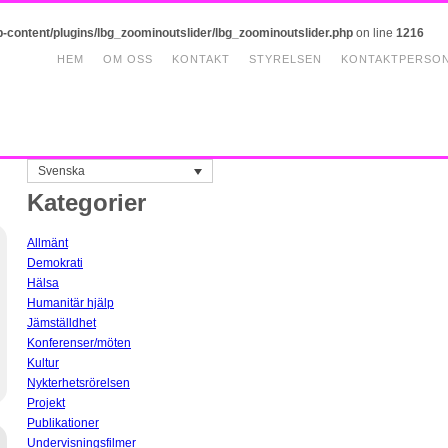
p-content/plugins/lbg_zoominoutslider/lbg_zoominoutslider.php
on line
1216
HEM
OM OSS
KONTAKT
STYRELSEN
KONTAKTPERSO
Svenska
Kategorier
Allmänt
Demokrati
Hälsa
Humanitär hjälp
Jämställdhet
Konferenser/möten
Kultur
Nykterhetsrörelsen
Projekt
Publikationer
Undervisningsfilmer