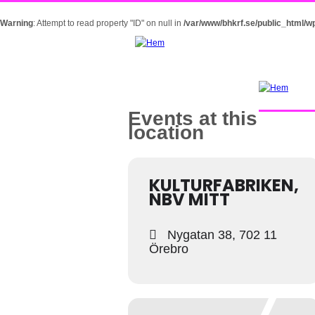
Warning
: Attempt to read property "ID" on null in
/var/www/bhkrf.se/public_html/w
Events at this
location
KULTURFABRIKEN,
NBV MITT
Nygatan 38, 702 11
Örebro