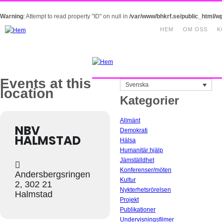
Warning
: Attempt to read property "ID" on null in
/var/www/bhkrf.se/public_html/w
HEM
OM OSS
K
Events at this
Svenska
location
Kategorier
Allmänt
NBV
Demokrati
HALMSTAD
Hälsa
Humanitär hjälp
Jämställdhet
Konferenser/möten
Andersbergsringen
Kultur
2, 302 21
Nykterhetsrörelsen
Halmstad
Projekt
Publikationer
Undervisningsfilmer