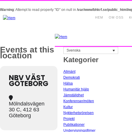
Warning
: Attempt to read property "ID" on null in
/var/www/bhkrf.se/public_html/w
HEM
OM OSS
K
Events at this
Svenska
location
Kategorier
Allmänt
NBV VÄST
Demokrati
GÖTEBORG
Hälsa
Humanitär hjälp
Jämställdhet
Konferenser/möten
Mölndalsvägen
Kultur
30 C, 412 63
Nykterhetsrörelsen
Göteborg
Projekt
Publikationer
Undervisningsfilmer