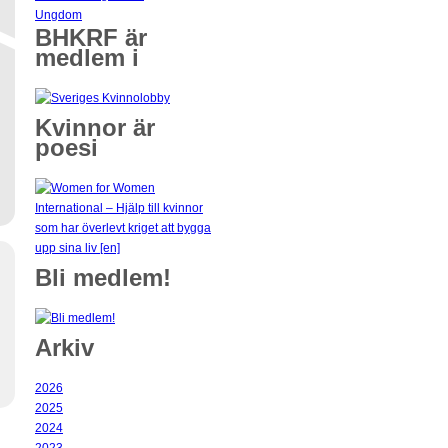
Ungdom
BHKRF är
medlem i
Kvinnor är
poesi
Bli medlem!
Arkiv
2026
2025
2024