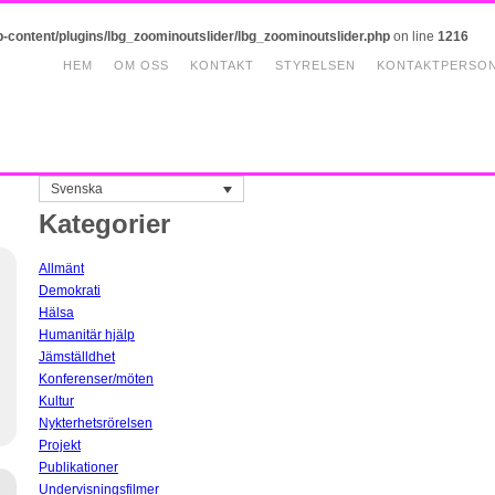
p-content/plugins/lbg_zoominoutslider/lbg_zoominoutslider.php
on line
1216
HEM
OM OSS
KONTAKT
STYRELSEN
KONTAKTPERSO
Svenska
Kategorier
Allmänt
Demokrati
Hälsa
Humanitär hjälp
Jämställdhet
Konferenser/möten
Kultur
Nykterhetsrörelsen
Projekt
Publikationer
Undervisningsfilmer