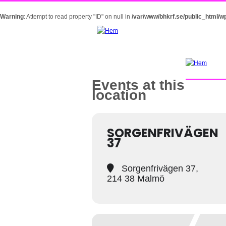
Warning
: Attempt to read property "ID" on null in
/var/www/bhkrf.se/public_html/w
Events at this
location
SORGENFRIVÄGEN
37
Sorgenfrivägen 37,
214 38 Malmö