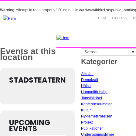
Warning
: Attempt to read property "ID" on null in
/var/www/bhkrf.se/public_html/w
HEM
OM OSS
K
Events at this
Svenska
location
Kategorier
Allmänt
STADSTEATERN
Demokrati
Hälsa
Humanitär hjälp
Jämställdhet
Konferenser/möten
Kultur
Nykterhetsrörelsen
UPCOMING
Projekt
EVENTS
Publikationer
Undervisningsfilmer