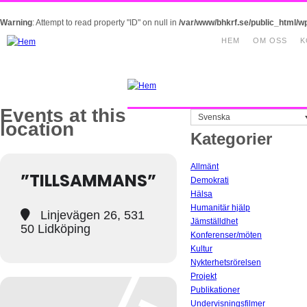
Warning
: Attempt to read property "ID" on null in
/var/www/bhkrf.se/public_html/w
HEM
OM OSS
K
Events at this
Svenska
location
Kategorier
Allmänt
”TILLSAMMANS”
Demokrati
Hälsa
Humanitär hjälp
Linjevägen 26, 531
Jämställdhet
50 Lidköping
Konferenser/möten
Kultur
Nykterhetsrörelsen
Projekt
Publikationer
Undervisningsfilmer