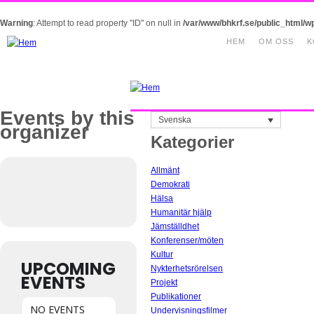
Warning
: Attempt to read property "ID" on null in
/var/www/bhkrf.se/public_html/w
HEM
OM OSS
K
Events by this
Svenska
organizer
Kategorier
Allmänt
Demokrati
Hälsa
Humanitär hjälp
Jämställdhet
Konferenser/möten
Kultur
UPCOMING
Nykterhetsrörelsen
EVENTS
Projekt
Publikationer
NO EVENTS
Undervisningsfilmer