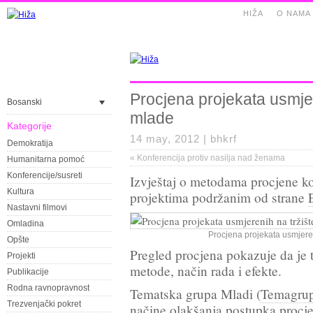
HIŽA
O NAMA
Procjena projekata usmjer
Bosanski
mlade
Kategorije
14 may, 2012 |
bhkrf
Demokratija
«
Konferencija protiv nasilja nad ženama
Humanitarna pomoć
Konferencije/susreti
Izvještaj o metodama procjene ko
Kultura
projektima podržanim od strane
Nastavni filmovi
Omladina
Procjena projekata usmjeren
Opšte
Pregled procjena pokazuje da je t
Projekti
metode, način rada i efekte.
Publikacije
Rodna ravnopravnost
Tematska grupa Mladi (
Temagru
Trezvenjački pokret
načine olakšanja postupka procje