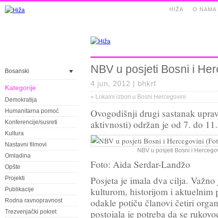
HIŽA
O NAMA
NBV u posjeti Bosni i Her
Bosanski
4 jun, 2012 |
bhkrf
Kategorije
«
Lokalni izbori u Bosni Hercegovini
Demokratija
Ovogodišnji drugi sastanak upra
Humanitarna pomoć
aktivnosti) održan je od 7. do 11
Konferencije/susreti
Kultura
Nastavni filmovi
NBV u posjeti Bosni i Hercegov
Omladina
Foto: Aida Serdar-Landžo
Opšte
Posjeta je imala dva cilja. Važno
Projekti
kulturom, historijom i aktuelnim 
Publikacije
odakle potiču članovi četiri orga
Rodna ravnopravnost
postojala je potreba da se rukov
Trezvenjački pokret