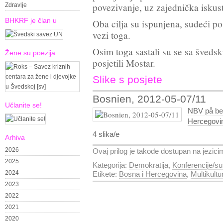
povezivanje, uz zajednička iskust
Zdravlje
BHKRF je član u
Oba cilja su ispunjena, sudeći po
vezi toga.
Osim toga sastali su se sa šved
Žene su poezija
posjetili Mostar.
Slike s posjete
Bosnien, 2012-05-07/11
Učlanite se!
NBV på be
Hercegovin
4 slika/e
Arhiva
2026
Ovaj prilog je takođe dostupan na jezic
2025
Kategorija:
Demokratija
,
Konferencije/su
2024
Etikete:
Bosna i Hercegovina
,
Multikultu
2023
2022
2021
2020