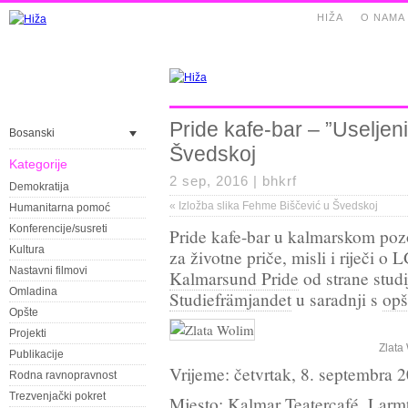
HIŽA
O NAMA
Pride kafe-bar – ”Useljen
Bosanski
Švedskoj
Kategorije
2 sep, 2016 |
bhkrf
Demokratija
«
Izložba slika Fehme Biščević u Švedskoj
Humanitarna pomoć
Konferencije/susreti
Pride kafe-bar u kalmarskom pozo
Kultura
za životne priče, misli i riječi 
Nastavni filmovi
Kalmarsund Pride
od strane stud
Omladina
Studiefrämjandet
u saradnji s
opš
Opšte
Projekti
Zlata
Publikacije
Vrijeme: četvrtak, 8. septembra 
Rodna ravnopravnost
Trezvenjački pokret
Mjesto: Kalmar Teatercafé, Larm