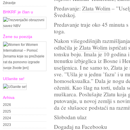
Zdravlje
Predavanje:
Zlata Wolim
– ”Usel
BHKRF je član u
Švedskoj.
Predavanje traje oko 45 minuta 
toga.
Žene su poezija
Nakon višegodišnjih razmišljanja
odlučila je
Zlata Wolim
ispričati 
tonsku boju. Imala je 10 godina i
trenutku izbjeglica iz Bosne i H
useljenica. I ne samo to, Zlata je
sve. ”Ušla je u jednu ’fazu’ i u
Učlanite se!
homoseksualka.” Dala je nogu dečk
oženiti. Kao šlag na torti, udala 
muškarca. Poslušajte Zlatu koja
Arhiva
putovanju, u novoj zemlji s novi
2026
da će slušaoce podstaći na razmiš
2025
Slobodan ulaz
2024
2023
Događaj na Facebooku