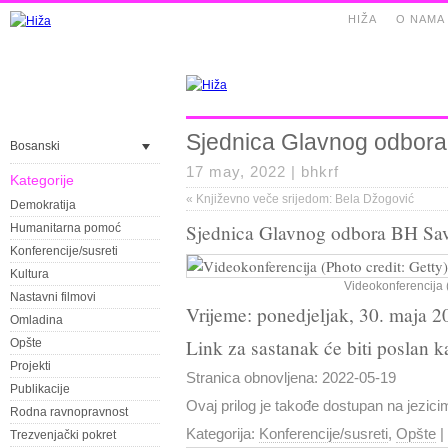
HIŽA
O NAMA
Sjednica Glavnog odbora
Bosanski
17 may, 2022 |
bhkrf
Kategorije
«
Književno veče srijedom: Bela Džogović
Demokratija
Sjednica Glavnog odbora BH Sav
Humanitarna pomoć
Konferencije/susreti
Kultura
Videokonferencija (
Nastavni filmovi
Vrijeme: ponedjeljak, 30. maja 2
Omladina
Link za sastanak će biti poslan ka
Opšte
Projekti
Stranica obnovljena: 2022-05-19
Publikacije
Ovaj prilog je takođe dostupan na jezic
Rodna ravnopravnost
Kategorija:
Konferencije/susreti
,
Opšte
|
Trezvenjački pokret