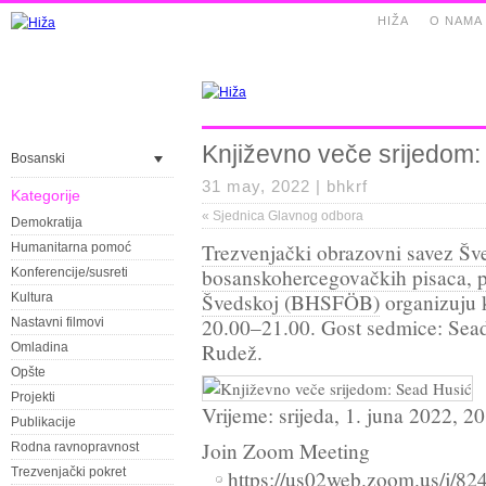
HIŽA
O NAMA
Književno veče srijedom:
Bosanski
31 may, 2022 |
bhkrf
Kategorije
«
Sjednica Glavnog odbora
Demokratija
Trezvenjački obrazovni savez Š
Humanitarna pomoć
bosanskohercegovačkih pisaca, pr
Konferencije/susreti
Švedskoj (BHSFÖB)
organizuju 
Kultura
20.00–21.00. Gost sedmice: Sea
Nastavni filmovi
Rudež.
Omladina
Opšte
Projekti
Vrijeme: srijeda, 1. juna 2022, 2
Publikacije
Join Zoom Meeting
Rodna ravnopravnost
Trezvenjački pokret
https://us02web.zoom.us/j/8