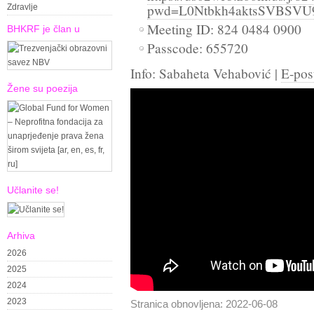
pwd=L0Ntbkh4aktsSVBSV
Zdravlje
Meeting ID: 824 0484 0900
BHKRF je član u
Passcode: 655720
Info: Sabaheta Vehabović |
E-pos
Žene su poezija
Učlanite se!
Arhiva
2026
2025
2024
2023
Stranica obnovljena: 2022-06-08