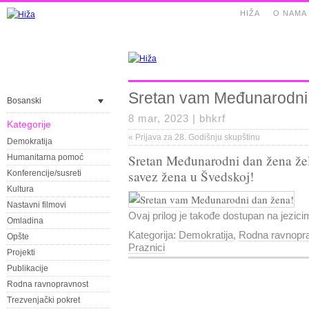
HIŽA
O NAMA
Sretan vam Međunarodni
Bosanski
8 mar, 2023 |
bhkrf
Kategorije
«
Prijava za 28. Godišnju skupštinu
Demokratija
Sretan Međunarodni dan žena že
Humanitarna pomoć
savez žena u Švedskoj!
Konferencije/susreti
Kultura
Nastavni filmovi
Ovaj prilog je takođe dostupan na jezic
Omladina
Kategorija:
Demokratija
,
Rodna ravnopr
Opšte
Praznici
Projekti
Publikacije
Rodna ravnopravnost
Trezvenjački pokret