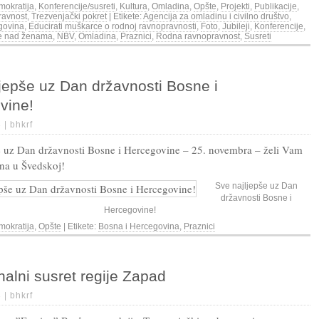
okratija
,
Konferencije/susreti
,
Kultura
,
Omladina
,
Opšte
,
Projekti
,
Publikacije
,
ravnost
,
Trezvenjački pokret
| Etikete:
Agencija za omladinu i civilno društvo
,
govina
,
Educirati muškarce o rodnoj ravnopravnosti
,
Foto
,
Jubileji
,
Konferencije
,
je nad ženama
,
NBV
,
Omladina
,
Praznici
,
Rodna ravnopravnost
,
Susreti
jepše uz Dan državnosti Bosne i
vine!
3 |
bhkrf
e uz Dan državnosti Bosne i Hercegovine – 25. novembra – želi Vam
na u Švedskoj!
Sve najljepše uz Dan
državnosti Bosne i
Hercegovine!
okratija
,
Opšte
| Etikete:
Bosna i Hercegovina
,
Praznici
nalni susret regije Zapad
3 |
bhkrf