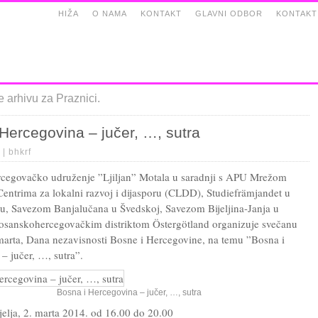
HIŽA
O NAMA
KONTAKT
GLAVNI ODBOR
KONTAKT
e arhivu za Praznici.
Hercegovina – jučer, …, sutra
 |
bhkrf
cegovačko udruženje ”Ljiljan” Motala u saradnji s APU Mrežom
entrima za lokalni razvoj i dijasporu (CLDD), Studiefrämjandet u
u, Savezom Banjalučana u Švedskoj, Savezom Bijeljina-Janja u
osanskohercegovačkim distriktom Östergötland organizuje svečanu
marta, Dana nezavisnosti Bosne i Hercegovine, na temu ”Bosna i
– jučer, …, sutra”.
Bosna i Hercegovina – jučer, …, sutra
jelja, 2. marta 2014. od 16.00 do 20.00