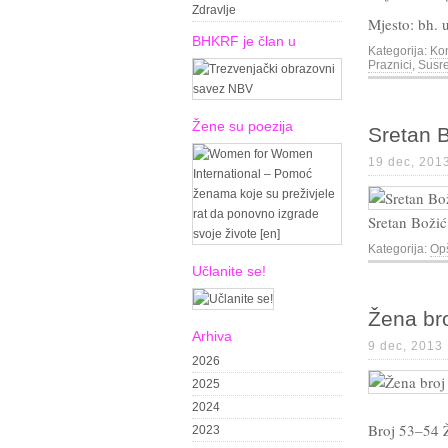
Zdravlje
Mjesto: bh. 
BHKRF je član u
Kategorija:
Kon
Praznici
,
Susre
Žene su poezija
Sretan B
19 dec, 201
Sretan Božić
Kategorija:
Op
Učlanite se!
Žena br
Arhiva
9 dec, 2013
2026
2025
2024
Broj 53–54 Ž
2023