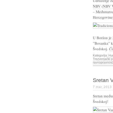
Udruženje ž
NBV
(
NBV V
– Međunarodn
Hercegovine
U Boråsu je
”Bosanka” ko
Švedskoj.
Či
Kategorija:
Hu
Trezvenjački p
ravnopravnost
Sretan 
7 mar, 2013
Sretan među
Švedskoj!