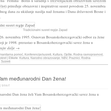
ena ”Femina” Borås u saradnji s
Trezvenjačkim obrazovnim savezom
äst
) priređuje obrazovni i inspirativni susret povodom 25. novembra
og dana za ukidanje nasilja nad ženama i Dana državnosti Bosne i
.
Tradicionalni susret regije Zapad
 26. novembra 1995. Osnovan Bosanskohercegovački odbor za žene
ji je 1998. prerastao u Bosanskohercegovački savez žena u
tajte dalje →
manitarna pomoć
,
Konferencije/susreti
,
Kultura
,
Opšte
,
Rodna ravnopravnost
,
okret
| Etikete:
Kultura
,
Narodno obrazovanje
,
NBV
,
Praznici
,
Rodna
,
Susreti
Vam međunarodni Dan žena!
 |
bhkrf
narodni Dan žena želi Vam Bosanskohercegovački savez žena u