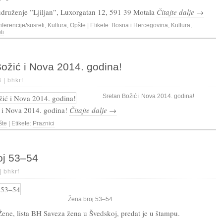
udruženje ”Ljiljan”, Luxorgatan 12, 591 39 Motala
Čitajte dalje →
ferencije/susreti
,
Kultura
,
Opšte
| Etikete:
Bosna i Hercegovina
,
Kultura
,
ti
ožić i Nova 2014. godina!
3 |
bhkrf
Sretan Božić i Nova 2014. godina!
 i Nova 2014. godina!
Čitajte dalje →
šte
| Etikete:
Praznici
oj 53–54
 |
bhkrf
Žena broj 53–54
ene, lista BH Saveza žena u Švedskoj, predat je u štampu.