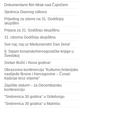
Dokumentarni film Mrak nad Čajničem
Sjednica Glavnog odbora
Prijedlog za izbore na 31. Godišnjoj
skupštini
Prijava za 31. Godišnju skupštinu
31. izborna Godišnja skupština
Sve naj, naj uz Međunarodni Dan žena!
9. Sajam bosanskohercegovačke knjige u
Švedskoj
Sretan Božić i Nova godina!
Obrazovna konferencija ”Kulturno-historijsko
naslijeđe Bosne i Hercegovine – Čuvari
tradicije kroz vrijeme”
Zapišite datum! – za Decembarsku
konferenciju
”Srebrenica 30 godina” u Göteborgu
”Srebrenica 30 godina” u Malmöu