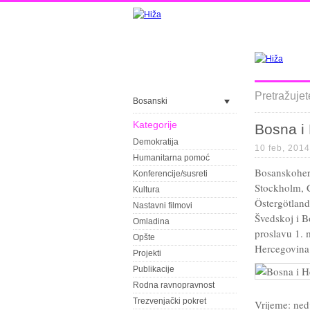
Pretražujet
Bosanski
Kategorije
Bosna i 
Demokratija
10 feb, 2014
Humanitarna pomoć
Bosanskoher
Konferencije/susreti
Stockholm, C
Kultura
Östergötland
Nastavni filmovi
Švedskoj i B
Omladina
proslavu 1. 
Opšte
Hercegovina 
Projekti
Publikacije
Rodna ravnopravnost
Trezvenjački pokret
Vrijeme: ned