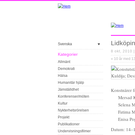
Lidköpin
Svenska
8 okt, 2010 
Kategorier
«
10 år med 1
Allmänt
Demokrati
Hälsa
Humanitär hjälp
Konstnärer 
Jämställdhet
Konferenser/möten
Mersad K
Kultur
Selena M
Nykterhetsrörelsen
Fatima M
Projekt
Enisa Po
Publikationer
Datum: 14–1
Undervisningsfilmer