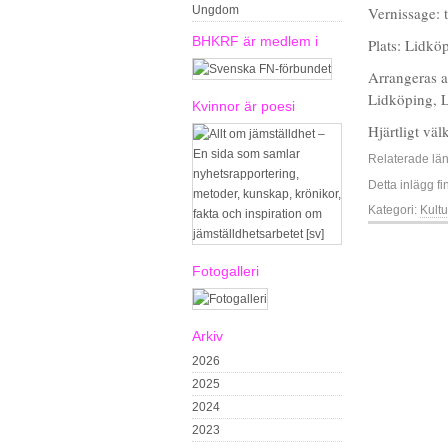
Ungdom
Vernissage: 
BHKRF är medlem i
Plats: Lidkö
Arrangeras 
Lidköping, 
Kvinnor är poesi
Hjärtligt v
Relaterade lä
Detta inlägg fi
Kategori:
Kultu
Fotogalleri
Arkiv
2026
2025
2024
2023