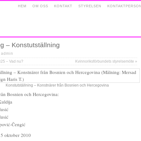
HEM
OM OSS
KONTAKT
STYRELSEN
KONTAKTPERSO
g – Konstutställning
|
admin
325 – Vad nu?
Kvinnoriksförbundets styrelsemöte
»
Konstutställning – Konstnärer från Bosnien och Hercegovina
från Bosnien och Hercegovina:
uldija
usić
usić
pović-Čengić
5 oktober 2010