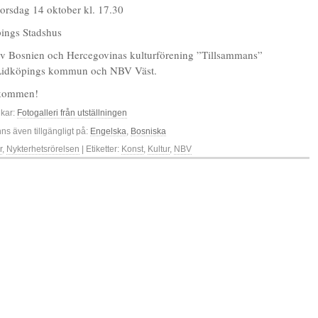
torsdag 14 oktober kl. 17.30
pings Stadshus
av Bosnien och Hercegovinas kulturförening ”Tillsammans”
Lidköpings kommun och NBV Väst.
älkommen!
nkar:
Fotogalleri från utställningen
nns även tillgängligt på:
Engelska
Bosniska
r
,
Nykterhetsrörelsen
| Etiketter:
Konst
,
Kultur
,
NBV