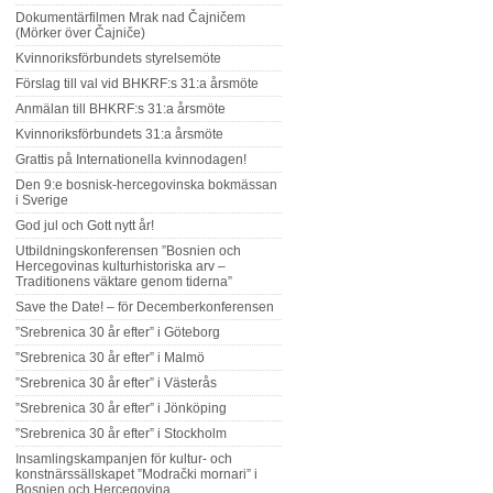
Dokumentärfilmen Mrak nad Čajničem
(Mörker över Čajniče)
Kvinnoriksförbundets styrelsemöte
Förslag till val vid BHKRF:s 31:a årsmöte
Anmälan till BHKRF:s 31:a årsmöte
Kvinnoriksförbundets 31:a årsmöte
Grattis på Internationella kvinnodagen!
Den 9:e bosnisk-hercegovinska bokmässan
i Sverige
God jul och Gott nytt år!
Utbildningskonferensen ”Bosnien och
Hercegovinas kulturhistoriska arv –
Traditionens väktare genom tiderna”
Save the Date! – för Decemberkonferensen
”Srebrenica 30 år efter” i Göteborg
”Srebrenica 30 år efter” i Malmö
”Srebrenica 30 år efter” i Västerås
”Srebrenica 30 år efter” i Jönköping
”Srebrenica 30 år efter” i Stockholm
Insamlingskampanjen för kultur- och
konstnärssällskapet ”Modrački mornari” i
Bosnien och Hercegovina