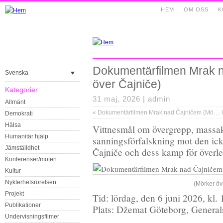
HEM
OM OSS
K
Dokumentärfilmen Mrak 
Svenska
över Čajniče)
Kategorier
31 maj, 2026 |
admin
Allmänt
«
Dokumentärfilmen Mrak nad Čajničem (Mörker över Čajniče)
Demokrati
Hälsa
Vittnesmål om övergrepp, massak
Humanitär hjälp
sanningsförfalskning mot den ick
Jämställdhet
Čajniče och dess kamp för överl
Konferenser/möten
Kultur
Nykterhetsrörelsen
(Mörker öv
Projekt
Tid: lördag, den 6 juni 2026, kl.
Publikationer
Plats: Džemat Göteborg, General
Undervisningsfilmer