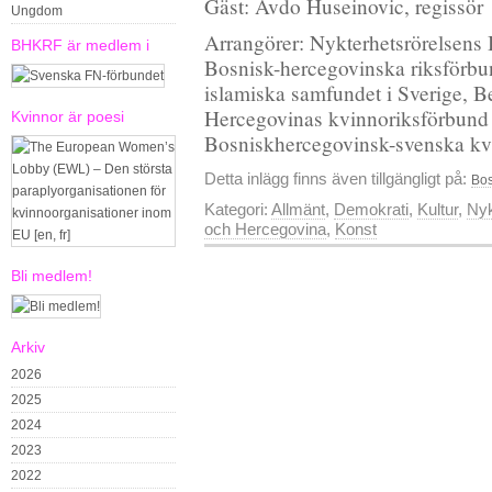
Gäst: Avdo Huseinovic, regissör
Ungdom
Arrangörer: Nykterhetsrörelsens
BHKRF är medlem i
Bosnisk-hercegovinska riksförbun
islamiska samfundet i Sverige, 
Hercegovinas kvinnoriksförbund 
Kvinnor är poesi
Bosniskhercegovinsk-svenska kvi
Detta inlägg finns även tillgängligt på:
Bos
Kategori:
Allmänt
,
Demokrati
,
Kultur
,
Nyk
och Hercegovina
,
Konst
Bli medlem!
Arkiv
2026
2025
2024
2023
2022