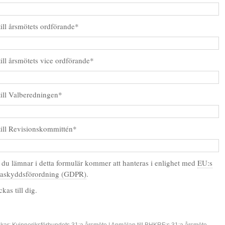
till årsmötets ordförande*
till årsmötets vice ordförande*
 till Valberedningen*
 till Revisionskommittén*
 du lämnar i detta formulär kommer att hanteras i enlighet med
EU:s
taskyddsförordning (GDPR)
.
kas till dig.