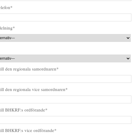
elefon*
delning*
 till den regionala samordnaren*
 till den regionala vice samordnaren*
 till BHKRF:s ordförande*
 till BHKRF:s vice ordförande*