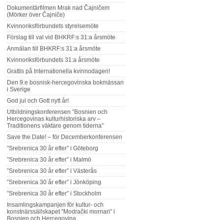
Dokumentärfilmen Mrak nad Čajničem
(Mörker över Čajniče)
Kvinnoriksförbundets styrelsemöte
Förslag till val vid BHKRF:s 31:a årsmöte
Anmälan till BHKRF:s 31:a årsmöte
Kvinnoriksförbundets 31:a årsmöte
Grattis på Internationella kvinnodagen!
Den 9:e bosnisk-hercegovinska bokmässan
i Sverige
God jul och Gott nytt år!
Utbildningskonferensen ”Bosnien och
Hercegovinas kulturhistoriska arv –
Traditionens väktare genom tiderna”
Save the Date! – för Decemberkonferensen
”Srebrenica 30 år efter” i Göteborg
”Srebrenica 30 år efter” i Malmö
”Srebrenica 30 år efter” i Västerås
”Srebrenica 30 år efter” i Jönköping
”Srebrenica 30 år efter” i Stockholm
Insamlingskampanjen för kultur- och
konstnärssällskapet ”Modrački mornari” i
Bosnien och Hercegovina