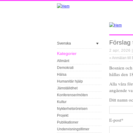
Förslag 
Svenska
2 apr, 2026 
Kategorier
«
Anmälan till
Allmänt
Bosnien och
Demokrati
hållas den 1
Hälsa
Humanitär hjälp
Alla våra för
Jämställdhet
angående va
Konferenser/möten
Ditt namn o
Kultur
Nykterhetsrörelsen
Projekt
E-post*
Publikationer
Undervisningsfilmer