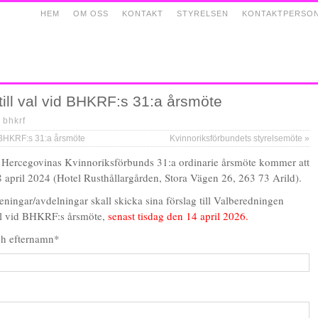
HEM
OM OSS
KONTAKT
STYRELSEN
KONTAKTPERSO
till val vid BHKRF:s 31:a årsmöte
|
bhkrf
 BHKRF:s 31:a årsmöte
Kvinnoriksförbundets styrelsemöte
»
 Hercegovinas Kvinnoriksförbunds 31:a ordinarie årsmöte kommer att
8 april 2024 (Hotel Rusthållargården, Stora Vägen 26, 263 73 Arild).
eningar/avdelningar skall skicka sina förslag till Valberedningen
l vid BHKRF:s årsmöte,
senast tisdag den 14 april 2026.
ch efternamn*