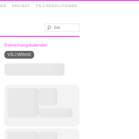
NER
PROJEKT
FN:S RESOLUTIONER
Evenemangskalender
VÄLJ MÅNAD
»