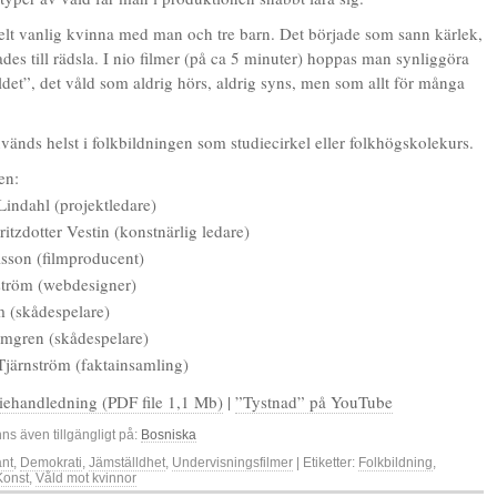
elt vanlig kvinna med man och tre barn. Det började som sann kärlek,
des till rädsla. I nio filmer (på ca 5 minuter) hoppas man synliggöra
åldet”, det våld som aldrig hörs, aldrig syns, men som allt för många
nvänds helst i folkbildningen som studiecirkel eller folkhögskolekurs.
en:
Lindahl (projektledare)
itzdotter Vestin (konstnärlig ledare)
lsson (filmproducent)
tröm (webdesigner)
m (skådespelare)
mgren (skådespelare)
Tjärnström (faktainsamling)
iehandledning (PDF file 1,1 Mb)
|
”Tystnad” på YouTube
nns även tillgängligt på:
Bosniska
änt
,
Demokrati
,
Jämställdhet
,
Undervisningsfilmer
| Etiketter:
Folkbildning
,
Konst
,
Våld mot kvinnor