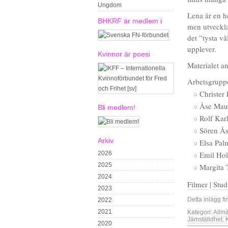
Ungdom
Lena är en h
BHKRF är medlem i
men utveckla
det ”tysta v
upplever.
Kvinnor är poesi
Materialet a
Arbetsgrupp
Christer 
Åse Maur
Bli medlem!
Rolf Kar
Sören Ås
Arkiv
Elsa Pal
2026
Emil Hol
2025
Margita 
2024
Filmer
|
Stud
2023
Detta inlägg fi
2022
2021
Kategori:
Allm
Jämställdhet
,
2020