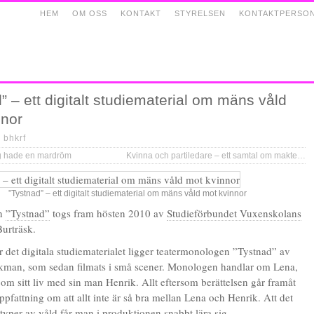
HEM
OM OSS
KONTAKT
STYRELSEN
KONTAKTPERSO
” – ett digitalt studiematerial om mäns våld
nnor
|
bhkrf
ag hade en mardröm
Kvinna och partiledare – ett samtal om maktens strukturer i Sverige
”Tystnad” – ett digitalt studiematerial om mäns våld mot kvinnor
en
”Tystnad”
togs fram hösten 2010 av
Studieförbundet Vuxenskolans
Burträsk.
ör det digitala studiematerialet ligger teatermonologen ”Tystnad” av
kman, som sedan filmats i små scener. Monologen handlar om Lena,
 om sitt liv med sin man Henrik. Allt eftersom berättelsen går framåt
pfattning om att allt inte är så bra mellan Lena och Henrik. Att det
typer av våld får man i produktionen snabbt lära sig.