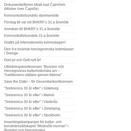
Dokumentärfilmen Mrak nad Čajničem
(Mörker över Čajniče)
Kvinnoriksförbundets styrelsemöte
Förslag till val vid BHKRF:s 31:a årsmöte
Anmälan till BHKRF:s 31:a årsmöte
Kvinnoriksförbundets 31:a årsmöte
Grattis på Internationella kvinnodagen!
Den 9:e bosnisk-hercegovinska bokmässan
i Sverige
God jul och Gott nytt år!
Utbildningskonferensen ”Bosnien och
Hercegovinas kulturhistoriska arv –
Traditionens väktare genom tiderna”
Save the Date! – för Decemberkonferensen
”Srebrenica 30 år efter” i Göteborg
”Srebrenica 30 år efter” i Malmö
”Srebrenica 30 år efter” i Västerås
”Srebrenica 30 år efter” i Jönköping
”Srebrenica 30 år efter” i Stockholm
Insamlingskampanjen för kultur- och
konstnärssällskapet ”Modrački mornari” i
Bosnien och Hercegovina