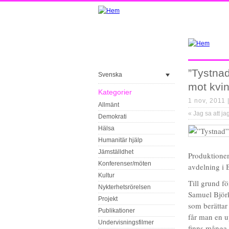
”Tystnad
Svenska
mot kvi
Kategorier
1 nov, 2011 
Allmänt
«
Jag sa att j
Demokrati
Hälsa
Humanitär hjälp
Jämställdhet
Produktion
Konferenser/möten
avdelning i 
Kultur
Till grund f
Nykterhetsrörelsen
Samuel Björ
Projekt
som berättar
Publikationer
får man en up
Undervisningsfilmer
finns många 