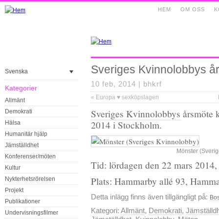
HEM
OM OSS
K
Sveriges Kvinnolobbys å
Svenska
10 feb, 2014 |
bhkrf
Kategorier
«
Europa ♥ sexköpslagen
Allmänt
Sveriges Kvinnolobbys
årsmöte k
Demokrati
2014 i Stockholm.
Hälsa
Humanitär hjälp
Jämställdhet
Mönster (Sverig
Konferenser/möten
Tid: lördagen den 22 mars 2014,
Kultur
Plats: Hammarby allé 93, Hamma
Nykterhetsrörelsen
Projekt
Detta inlägg finns även tillgängligt på:
Bos
Publikationer
Kategori:
Allmänt
,
Demokrati
,
Jämställd
Undervisningsfilmer