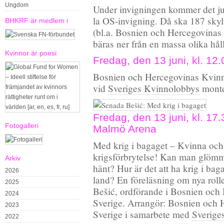
Ungdom
Under invigningen kommer det ju 
la OS-invigning. Då ska 187 skyl
BHKRF är medlem i
(bl.a. Bosnien och Hercegovinas
bäras ner från en massa olika hål
Kvinnor är poesi
Fredag, den 13 juni, kl. 
Bosnien och Hercegovinas Kvinn
vid
Sveriges Kvinnolobbys
monte
Fredag, den 13 juni, kl. 17
Fotogalleri
Malmö Arena
Med krig i bagaget – Kvinna och
krigsförbrytelse! Kan man glöm
Arkiv
hänt? Hur är det att ha krig i bagag
2026
land? En föreläsning om nya rolle
2025
Bešić, ordförande i Bosnien och
2024
Sverige. Arrangör: Bosnien och 
2023
Sverige i samarbete med
Sverige
2022