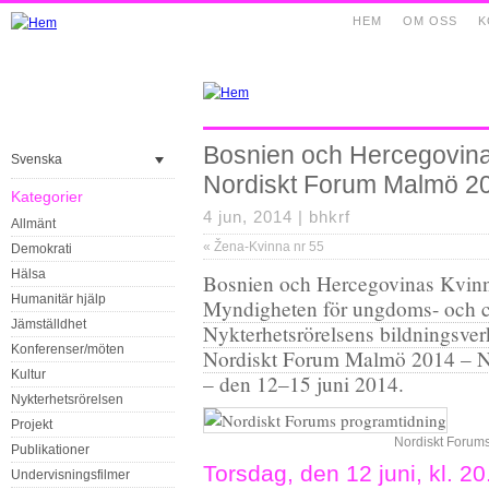
HEM
OM OSS
K
Bosnien och Hercegovina
Svenska
Nordiskt Forum Malmö 2
Kategorier
4 jun, 2014 |
bhkrf
Allmänt
«
Žena-Kvinna nr 55
Demokrati
Hälsa
Bosnien och Hercegovinas Kvinn
Humanitär hjälp
Myndigheten för ungdoms- och ci
Jämställdhet
Nykterhetsrörelsens bildningsv
Konferenser/möten
Nordiskt Forum Malmö 2014 – N
Kultur
– den 12–15 juni 2014.
Nykterhetsrörelsen
Projekt
Nordiskt Forums
Publikationer
Torsdag, den 12 juni, kl. 
Undervisningsfilmer