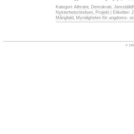
Kategori:
Allmänt
,
Demokrati
,
Jämställd
Nykterhetsrörelsen
,
Projekt
| Etiketter:
J
Mångfald
,
Myndigheten för ungdoms- och
© 19