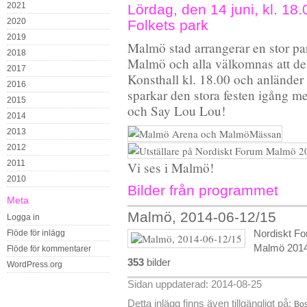
2021
Lördag, den 14 juni, kl. 18
2020
Folkets park
2019
Malmö stad arrangerar en stor p
2018
Malmö och alla välkomnas att de
2017
Konsthall kl. 18.00 och anländer t
2016
sparkar den stora festen igång m
2015
och Say Lou Lou!
2014
2013
2012
2011
Vi ses i Malmö!
2010
Bilder från programmet
Meta
Malmö, 2014-06-12/15
Logga in
Nordiskt Fo
Flöde för inlägg
Malmö 2014.
Flöde för kommentarer
353
bilder
WordPress.org
Sidan uppdaterad: 2014-08-25
Detta inlägg finns även tillgängligt på:
Bos