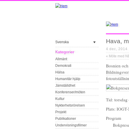
Hava, m
Svenska
4 dec, 2014
Kategorier
«
Möte med NBV:s me
Allmänt
Bosnien och
Demokrati
Bildningsve
Hälsa
fotoutställni
Humanitär hjälp
Jämställdhet
Konferenser/möten
Kultur
Tid: torsdag
Nykterhetsrörelsen
Plats: IOGT
Projekt
Program
Publikationer
Bokprese
Undervisningsfilmer