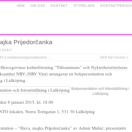
HEM
OM OSS
KONTAKT
STYRELSEN
KONTAKTPERSO
ajka Prijedorčanka
 |
bhkrf
dlemsorganisationers förbundsordförande
SKR blir Unizon
»
 Hercegovinas kulturförening ”Tillsammans” och
Nykterhetsrörelsens
rksamhet NBV
(
NBV Väst
) arrangerar en bokpresentation och
ng i Lidköping.
Bokpresentation och fotoutställning i
Lidköping
 den 8 januari 2015, kl. 18.00
-NTO lokalen, Norra Torngatan 1, 531 30 Lidköping
ntation – ”Hava, majka Prijedorčanka” av Admir Muhić; presentatör