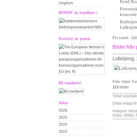
Ferid Kr
Ungdom
Fotoutst
BHKRF är medlem i
koncentr
Kulturpr
Lidköpi
Fri entré. Al
Kvinnor är poesi
Bilder frå
Lidköping,
Foto: Haris Tu
Bli medlem!
113
bilder
Sidan uppdate
Arkiv
Detta inlägg fi
2026
Kategori:
Allm
Kultur
,
Möten
,
2025
2024
2023