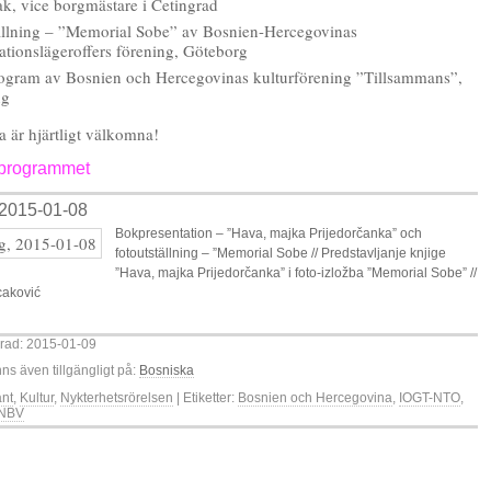
ak, vice borgmästare i Cetingrad
ällning – ”Memorial Sobe” av Bosnien-Hercegovinas
ationslägeroffers förening, Göteborg
ogram av Bosnien och Hercegovinas kulturförening ”Tillsammans”,
ng
la är hjärtligt välkomna!
n programmet
 2015-01-08
Bokpresentation – ”Hava, majka Prijedorčanka” och
fotoutställning – ”Memorial Sobe // Predstavljanje knjige
”Hava, majka Prijedorčanka” i foto-izložba ”Memorial Sobe” //
caković
rad: 2015-01-09
nns även tillgängligt på:
Bosniska
änt
,
Kultur
,
Nykterhetsrörelsen
| Etiketter:
Bosnien och Hercegovina
,
IOGT-NTO
,
NBV