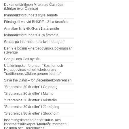
Dokumentärfilmen Mrak nad Čajničem
(Mörker över Čajniče)
Kvinnoriksförbundets styrelsemöte
Förslag till val vid BHKRF:s 31:a årsmöte
Anmälan till BHKRF:s 31:a årsmöte
Kvinnoriksförbundets 31:a årsmöte
Grattis på Internationella kvinnodagen!
Den 9:e bosnisk-hercegovinska bokmässan
i Sverige
God jul och Gott nytt år!
Utbildningskonferensen ”Bosnien och
Hercegovinas kulturhistoriska arv –
Traditionens väktare genom tiderna”
Save the Date! – för Decemberkonferensen
”Srebrenica 30 år efter” i Göteborg
”Srebrenica 30 år efter” i Malmö
”Srebrenica 30 år efter” i Västerås
”Srebrenica 30 år efter” i Jönköping
”Srebrenica 30 år efter” i Stockholm
Insamlingskampanjen för kultur- och
konstnärssällskapet ”Modrački mornari” i
Bosnien och Hercegovina