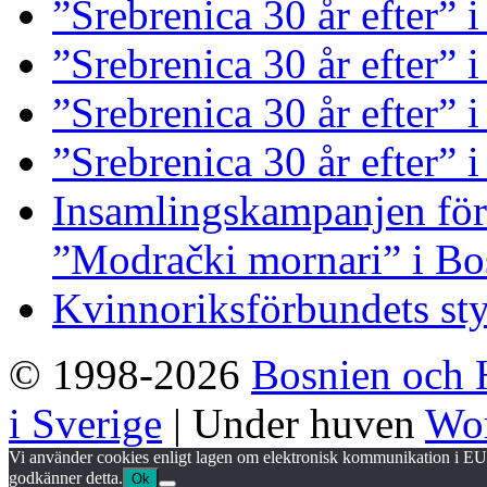
”Srebrenica 30 år efter”
”Srebrenica 30 år efter” i
”Srebrenica 30 år efter” 
”Srebrenica 30 år efter” 
Insamlingskampanjen för 
”Modrački mornari” i Bo
Kvinnoriksförbundets st
© 1998-2026
Bosnien och 
i Sverige
| Under huven
Wor
Vi använder cookies enligt lagen om elektronisk kommunikation i EU.
godkänner detta.
Ok