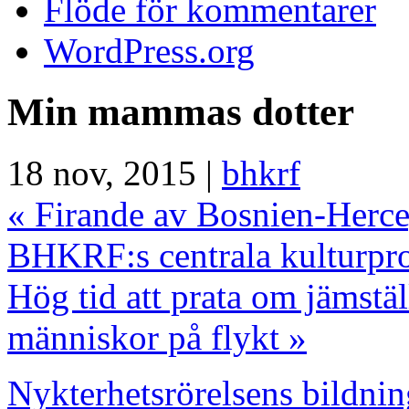
Flöde för kommentarer
WordPress.org
Min mammas dotter
18 nov, 2015 |
bhkrf
«
Firande av Bosnien-Herce
BHKRF:s centrala kulturpr
Hög tid att prata om jämstä
människor på flykt
»
Nykterhetsrörelsens bildn