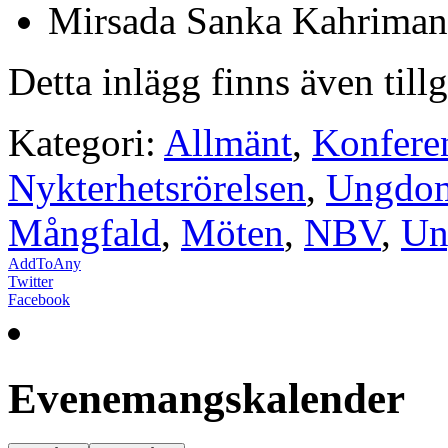
Mirsada Sanka Kahriman
Detta inlägg finns även till
Kategori:
Allmänt
,
Konfere
Nykterhetsrörelsen
,
Ungdo
Mångfald
,
Möten
,
NBV
,
Un
AddToAny
Twitter
Facebook
Evenemangskalender