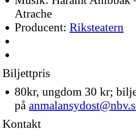
Atrache
Producent:
Riksteatern
Biljettpris
80kr, ungdom 30 kr; biljet
på
anmalansydost@nbv.s
Kontakt