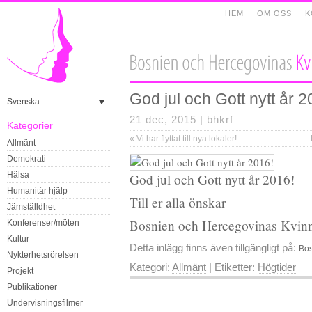
HEM
OM OSS
K
God jul och Gott nytt år 2
Svenska
21 dec, 2015 |
bhkrf
Kategorier
«
Vi har flyttat till nya lokaler!
Allmänt
Demokrati
Hälsa
God jul och Gott nytt år 2016!
Humanitär hjälp
Till er alla önskar
Jämställdhet
Bosnien och Hercegovinas Kvinn
Konferenser/möten
Kultur
Detta inlägg finns även tillgängligt på:
Bos
Nykterhetsrörelsen
Kategori:
Allmänt
| Etiketter:
Högtider
Projekt
Publikationer
Undervisningsfilmer