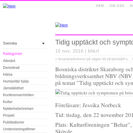
HEM
OM OSS
K
Tidig upptäckt och symp
Svenska
10 nov, 2016 |
bhkrf
Kategorier
«
Invandrarkvinnor på vägen till ett jämställt samhälle / 2
Allmänt
Bosniska distriktet Skaraborg o
Demokrati
bildningsverksamhet NBV
(
NBV 
Hälsa
på temat ”Tidig upptäckt och sy
Humanitär hjälp
Jämställdhet
Konferenser/möten
Kultur
Föreläsare: Jessika Norbeck
Nykterhetsrörelsen
Tid: tisdag, den 22 november 201
Projekt
Publikationer
Plats: Kulturföreningen ”Behar”
Undervisningsfilmer
Skövde