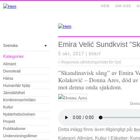
HEM
OM OSS
K
Emira Velić Sundkvist ”S
Svenska
5 okt, 2017 |
bhkrf
Kategorier
«
Regionala utbildningsmötet för Syd
Allmänt
”Skandinavisk sång” av Emira Ve
Demokrati
Kolaković – Donna Ares, död av 
Hälsa
mot denna onda sjukdom.
Humanitär hjälp
Jämställdhet
Konferenser/möten
Donna
Kultur
Nykterhetsrörelsen
Projekt
Publikationer
Detta inlägg finns även tillgängligt på:
Bos
Undervisningsfilmer
Kategori:
Allmänt
,
Kultur
| Etiketter:
Kons