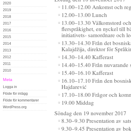
2020
11.00–12.00 Ankomst och regi
2019
12.00–13.00 Lunch
2018
13.00–13.30 Välkomstord och
2017
flerspråkighet, en nyckel till b
2016
initiativets- samordnare och l
2015
13.30–14.30 Från det bosniska
2014
Kalajdžija, direktor för Språkin
2013
14.30–14.40 Kafferast
2012
14.40–15.40 Från nuvarande s
2011
2010
15.40–16.10 Kafferast
16.10–17.10 Från den bosniska
Meta
Hajdarević
Logga in
17.10–18.00 Frågor och komm
Flöde för inlägg
Flöde för kommentarer
19.00 Middag
WordPress.org
Söndag den 19 november 2017
8.30–9.30 Presentation av sat
9.30–9.45 Presentation av b