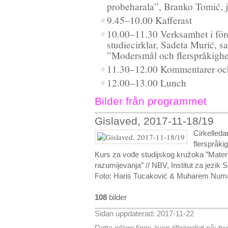
probeharala”, Branko Tomić, j
9.45–10.00 Kafferast
10.00–11.30 Verksamhet i före
studiecirklar, Sadeta Murić, s
”Modersmål och flerspråkighe
11.30–12.00 Kommentarer och
12.00–13.00 Lunch
Bilder från programmet
Gislaved, 2017-11-18/19
Cirkelleda
flerspråkig
Kurs za vođe studijskog kružoka ”Maternji
razumijevanja” // NBV, Institut za jez
Foto: Haris Tucaković & Muharem Num
108
bilder
Sidan uppdaterad: 2017-11-22
Detta inlägg finns även tillgängligt på: