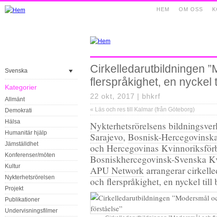
HEM
OM OSS
K
Cirkelledarutbildningen 
Svenska
flerspråkighet, en nyckel ti
Kategorier
22 okt, 2017 |
bhkrf
Allmänt
«
Läs och res till Kalmar (från Göteborg)
Demokrati
Hälsa
Nykterhetsrörelsens bildningsv
Humanitär hjälp
Sarajevo
,
Bosnisk-Hercegovinsk
Jämställdhet
och Hercegovinas Kvinnoriksfö
Konferenser/möten
Bosniskhercegovinsk-Svenska K
Kultur
APU Network
arrangerar cirkell
Nykterhetsrörelsen
och flerspråkighet, en nyckel till 
Projekt
Publikationer
Undervisningsfilmer