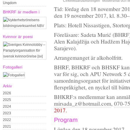
Cirkelledarutbildningen ”Modersmål och flers
Ungdom
Tid: lördag den 18 november 201
BHKRF är medlem i
den 19 november 2017, kl. 8.30
Plats: Hotell Nissastigen, Storto
Föreläsare: Sadeta Murić (BHRF)
Kvinnor är poesi
Alen Kalajdžija och Hadžem Hajda
Sarajevo).
Arrangemanget är alkoholfritt.
BHRF, BHKRF och BHSKF kan anm
Fotogalleri
var för sig, och APU Network 5 
samordningsorganet för initiativ
Arkiv
flerspråkighet, en nyckel till bät
2026
BHKRF:s medlemmar kan anmäla s
2025
mirsada_z@hotmail.com
,
070-75
2024
2017.
2023
Program
2022
2021
Lördag den 18 november 2017